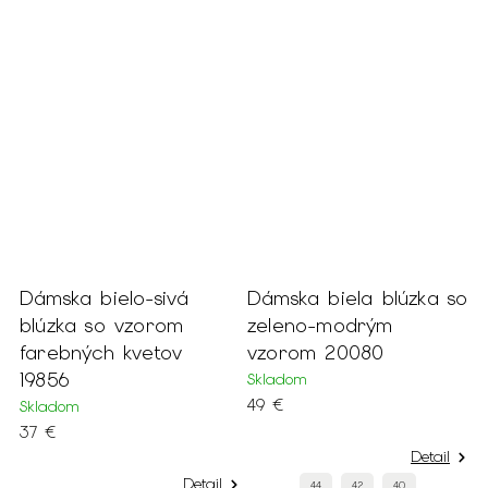
Dámska bielo-sivá
Dámska biela blúzka so
blúzka so vzorom
zeleno-modrým
farebných kvetov
vzorom 20080
19856
Skladom
49 €
Skladom
37 €
Detail
Detail
44
42
40