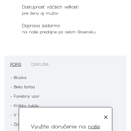
Dostupnosť väčších veľkostí
pre ženy aj mužov
Doprava zadarmo
na naše predajne po celom Slovensku
POPIS
DISKUSIA
- Blúzka
- Biela farba
- Farebný vzor
- Krátky rukáv
- V výstrih
- Zloženie : 60% Viskóza 35% Polyester 5% Elastan
Využite doručenie na
naše