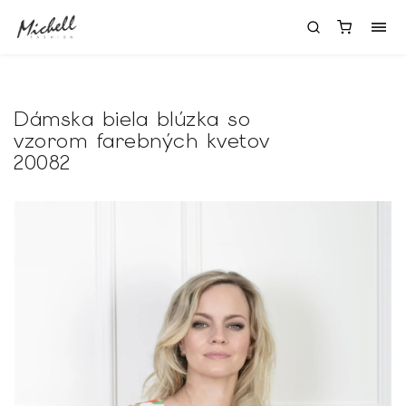
Dámska biela blúzka so
vzorom farebných kvetov
20082