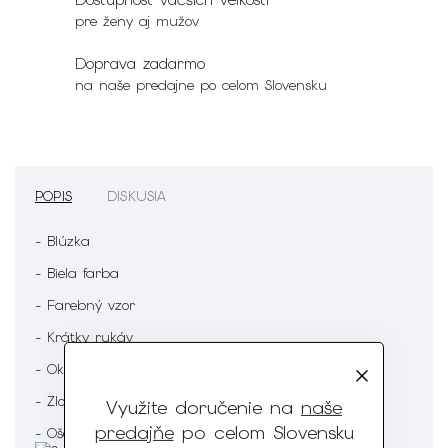
pre ženy aj mužov
Doprava zadarmo
na naše predajne po celom Slovensku
POPIS
DISKUSIA
- Blúzka
- Biela farba
- Farebný vzor
- Krátky rukáv
- Okrúhly výstrih
- Zloženie : 60% Viskóza 35% Polyester 5% Elastan
Využite doručenie na
naše
predajňe
po celom Slovensku
- Ošetrenie :