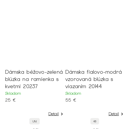
so
Dámska béžovo-zelená
Dámska fialovo-modrá
blúzka na ramienka s
vzorovaná blúzka s
kvetmi 20237
viazaním 20144
Skladom
Skladom
25 €
55 €
Detail
Detail
UNI
48