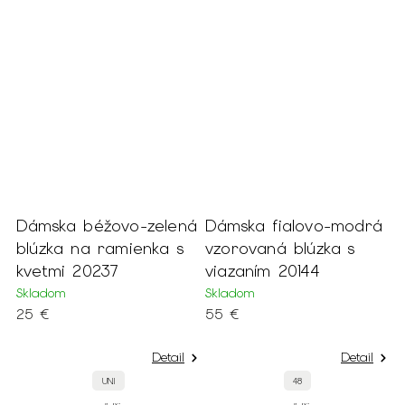
so
Dámska béžovo-zelená
Dámska fialovo-modrá
blúzka na ramienka s
vzorovaná blúzka s
kvetmi 20237
viazaním 20144
Skladom
Skladom
25 €
55 €
Detail
Detail
UNI
48