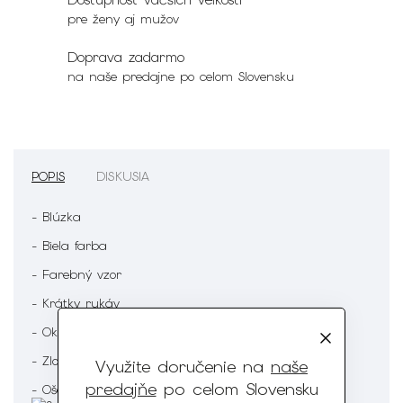
pre ženy aj mužov
Doprava zadarmo
na naše predajne po celom Slovensku
POPIS
DISKUSIA
- Blúzka
- Biela farba
- Farebný vzor
- Krátky rukáv
- Okrúhly výstrih
- Zloženie : 60% Viskóza 35% Polyester 5% Elastan
Využite doručenie na
naše
predajňe
po celom Slovensku
- Ošetrenie :