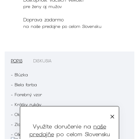
pre ženy aj mužov
Doprava zadarmo
na naše predajne po celom Slovensku
POPIS
DISKUSIA
- Blúzka
- Biela farba
- Farebný vzor
- Krátky rukáv
- Okrúhly výstrih
- Zloženie : 60% Viskóza 35% Polyester 5% Elastan
Využite doručenie na
naše
predajňe
po celom Slovensku
- Ošetrenie :