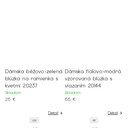
so
Dámska béžovo-zelená
Dámska fialovo-modrá
blúzka na ramienka s
vzorovaná blúzka s
kvetmi 20237
viazaním 20144
Skladom
Skladom
25 €
55 €
Detail
Detail
UNI
48