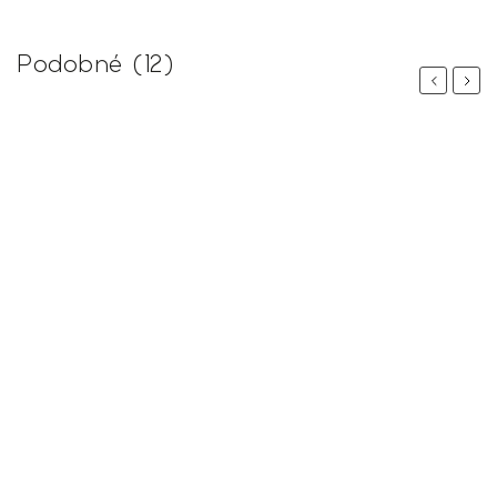
Podobné (12)
Previous
Next
 %