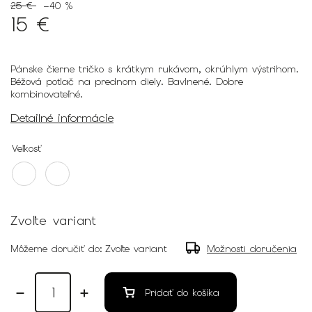
25 €
–40 %
15 €
Pánske čierne tričko s krátkym rukávom, okrúhlym výstrihom.
Béžová potlač na prednom diely. Bavlnené. Dobre
kombinovateľné.
Detailné informácie
Veľkosť
Zvoľte variant
Môžeme doručiť do:
Zvoľte variant
Možnosti doručenia
Pridať do košíka