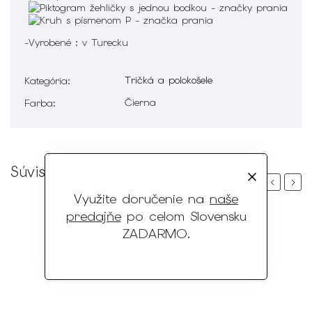
-Vyrobené : v Turecku
Tričká a polokošele
Kategória
:
Čierna
Farba
:
Súvisiaci tovar
Previous
Next
Využite doručenie na
naše
predajňe
po celom Slovensku
ZADARMO
.