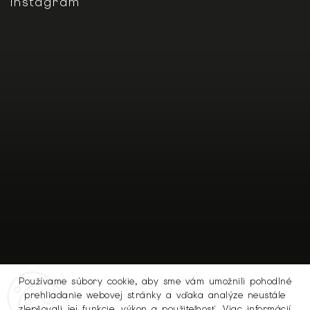
Instagram
Používame súbory cookie, aby sme vám umožnili pohodlné
prehliadanie webovej stránky a vďaka analýze neustále
Sledovať na Instagrame
zlepšovali jej funkcie, výkon a použiteľnosť.
Viac informácií