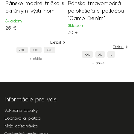
Pánske modré tričko s
Pánska tmavomodrá
P
okrúhlym výstrihom
polokošeľa s potlačou
p
"Camp Denim"
r
Skladom
Skladom
N
25 €
30 €
1
Detail
Detail
6XL
5XL
4XL
XXL
XL
L
+ ďalšie
+ ďalšie
Informácie pre vás
Veľkostné tabuľky
Doprava a platba
Moja objednávka
Obchodné podmienky