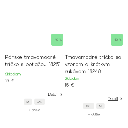
–40 %
–40 %
Pánske tmavomodré
Tmavomodré tričko so
Béž
tričko s potlačou 18251
vzorom a krátkym
vzo
rukávom 18248
ruk
Skladom
Skladom
Skla
15 €
15 €
15 €
Detail
Detail
M
3XL
XXL
M
+ ďalšie
+ ďalšie