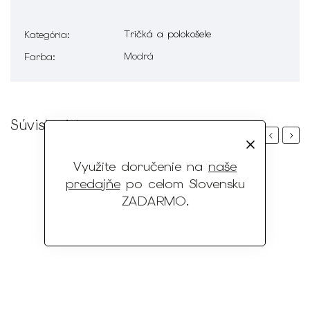
Tričká a polokošele
Kategória
:
Modrá
Farba
:
Súvisiaci tovar
Previous
Next
Využite doručenie na
naše
predajňe
po celom Slovensku
ZADARMO
.