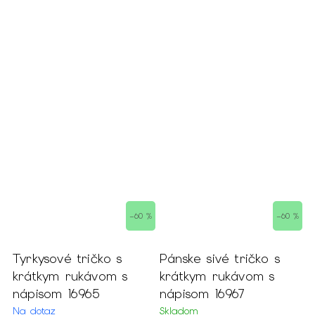
–60 %
–60 %
 s
Tyrkysové tričko s
Pánske sivé tričko s
Č
krátkym rukávom s
krátkym rukávom s
p
nápisom 16965
nápisom 16967
r
Na dotaz
Skladom
S