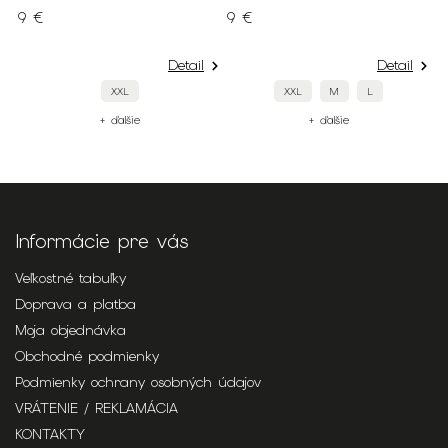
9 €
9 €
9
Detail
Detail
XXL
XXL
M
L
+ ďalšie
+ ďalšie
Informácie pre vás
Veľkostné tabuľky
Doprava a platba
Moja objednávka
Obchodné podmienky
Podmienky ochrany osobných údajov
VRÁTENIE / REKLAMÁCIA
KONTAKTY