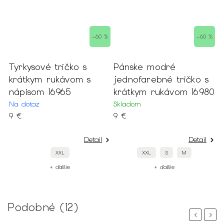
 %
–60 %
–60 %
s
Tyrkysové tričko s
Pánske modré
krátkym rukávom s
jednofarebné tričko s
nápisom 16965
krátkym rukávom 16980
Na dotaz
Skladom
9 €
9 €
Detail
Detail
XXL
XXL
S
M
+ ďalšie
+ ďalšie
Podobné (12)
Previous
Next