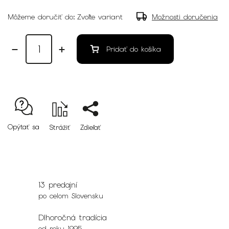
Môžeme doručiť do:
Zvoľte variant
Možnosti doručenia
Pridať do košíka
Opýtať sa
Strážiť
Zdieľať
13 predajní
po celom Slovensku
Dlhoročná tradícia
od roku 1995