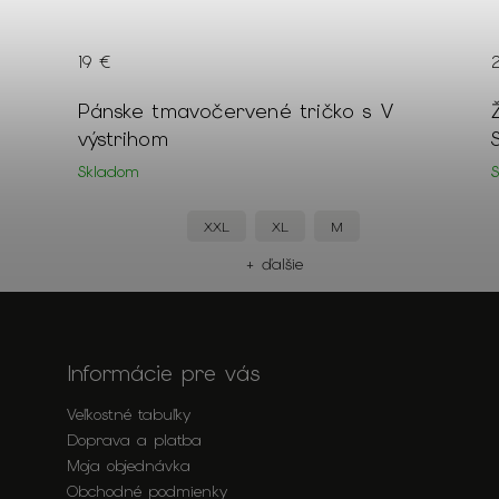
19 €
ektom
Pánske tmavočervené tričko s V
výstrihom
Skladom
XXL
XL
M
+ ďalšie
Informácie pre vás
Veľkostné tabuľky
Doprava a platba
Moja objednávka
Obchodné podmienky