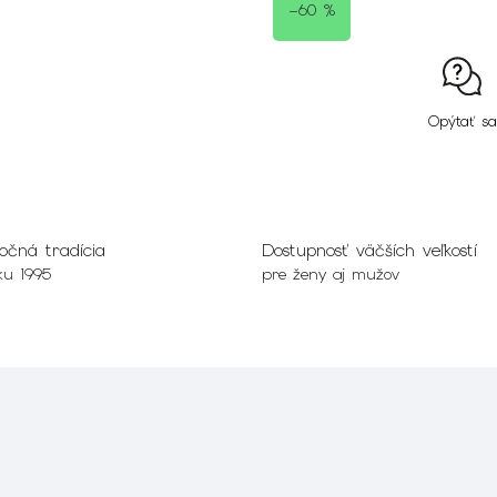
–60 %
Opýtať sa
očná tradícia
Dostupnosť väčších veľkostí
ku 1995
pre ženy aj mužov