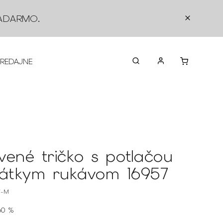
ADARMO
.
PREDAJNE
O NÁS
KONTAKTY
VRÁTEN
vené tričko s potlačou
rátkym rukávom 16957
7-M
60 %