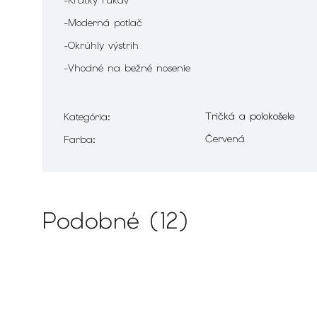
-Krátky rukáv
-Moderná potlač
-Okrúhly výstrih
-Vhodné na bežné nosenie
Tričká a polokošele
Kategória
:
Červená
Farba
:
Podobné (12)