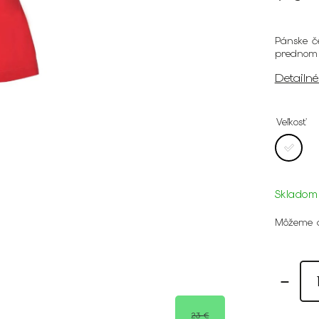
Pánske č
prednom 
Detailn
Veľkosť
Skladom
Môžeme d
23 €