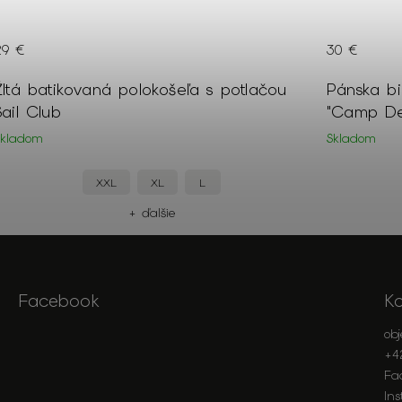
29 €
30 €
Žltá batikovaná polokošeľa s potlačou
Pánska bi
Sail Club
"Camp De
Skladom
Skladom
XXL
XL
L
+ ďalšie
Facebook
K
ob
+4
Fa
In