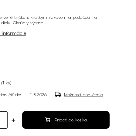
ervené tričko s krátkym rukávom a potlačou na
diely. Okrúhly výstrih.
é informácie
(
1 ks
)
oručiť do:
11.8.2026
Možnosti doručenia
Pridať do košíka