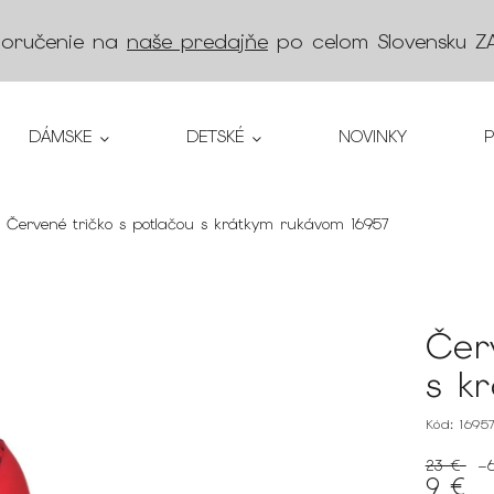
doručenie na
naše predajňe
po celom Slovensku
Z
DÁMSKE
DETSKÉ
NOVINKY
Červené tričko s potlačou s krátkym rukávom 16957
Čer
s k
Kód:
1695
23 €
–
9 €