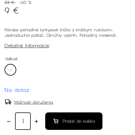
23 €
–60 %
9 €
Pánske pohodlné tyrkysové tričko s krátkym rukávom.
Jednoduchá potlač. Okrúhly výstrih. Pohodlný materiál.
Detailné informácie
Veľkosť
Na dotaz
Možnosti doručenia
Pridať do košíka