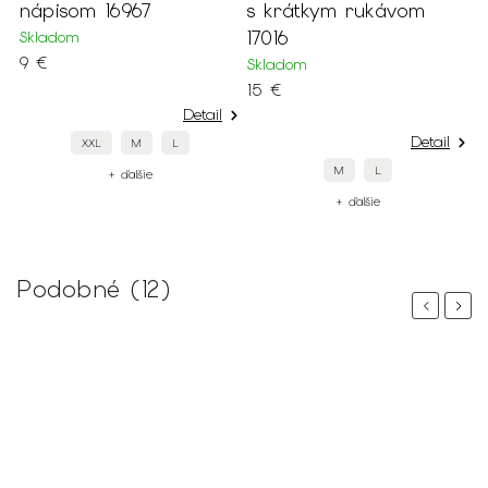
nápisom 16967
s krátkym rukávom
17016
Skladom
9 €
Skladom
15 €
Detail
Detail
XXL
M
L
M
L
+ ďalšie
+ ďalšie
Podobné (12)
Previous
Next