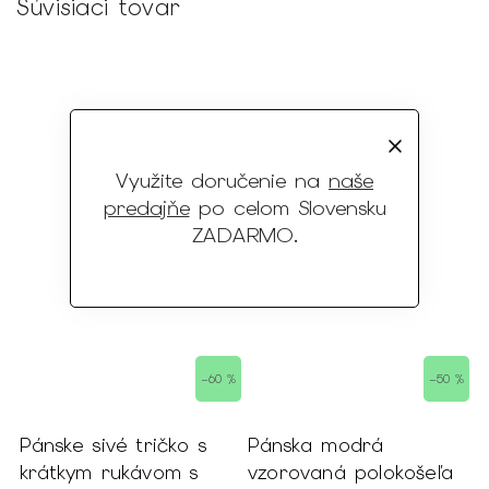
Súvisiaci tovar
Využite doručenie na
naše
predajňe
po celom Slovensku
ZADARMO
.
–60 %
–50 %
Pánske sivé tričko s
Pánska modrá
krátkym rukávom s
vzorovaná polokošeľa