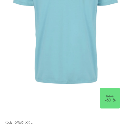
23 €
–60 %
Kód:
16965-XXL