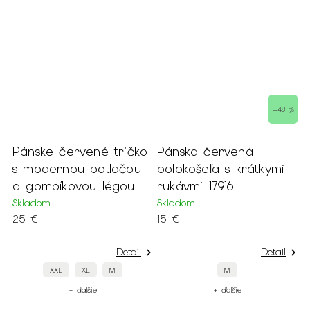
 %
–48 %
a
Pánske červené tričko
Pánska červená
P
s modernou potlačou
polokošeľa s krátkymi
v
a gombíkovou légou
rukávmi 17916
g
Skladom
Skladom
S
25 €
15 €
2
Detail
Detail
XXL
XL
M
M
+ ďalšie
+ ďalšie