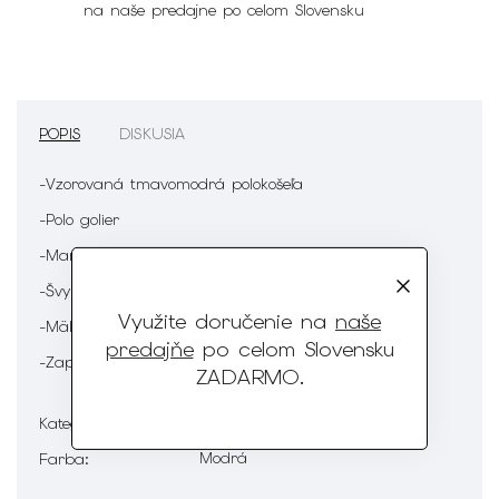
na naše predajne po celom Slovensku
POPIS
DISKUSIA
-Vzorovaná tmavomodrá polokošeľa
-Polo golier
-Manžetový golier
-Švy tón v tóne
Využite doručenie na
naše
-Mäkký omak
predajňe
po celom Slovensku
-Zapínanie na gombíky
ZADARMO
.
Tričká a polokošele
Kategória
:
Modrá
Farba
: