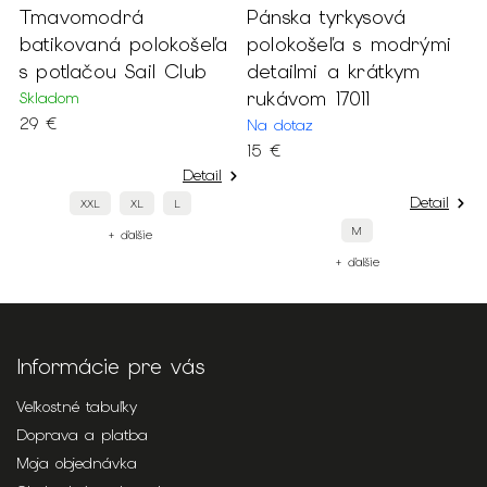
Tmavomodrá
Pánska tyrkysová
P
batikovaná polokošeľa
polokošeľa s modrými
t
s potlačou Sail Club
detailmi a krátkym
S
rukávom 17011
Skladom
1
29 €
Na dotaz
15 €
Detail
Detail
XXL
XL
L
M
+ ďalšie
+ ďalšie
Informácie pre vás
Veľkostné tabuľky
Doprava a platba
Moja objednávka