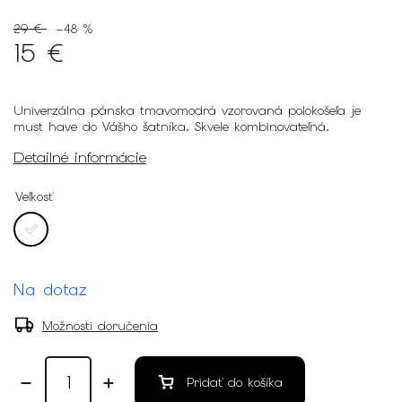
29 €
–48 %
15 €
Univerzálna pánska tmavomodrá vzorovaná polokošeľa je
must have do Vášho šatníka. Skvele kombinovateľná.
Detailné informácie
Veľkosť
Na dotaz
Možnosti doručenia
Pridať do košíka