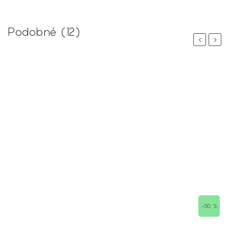
Podobné (12)
Previous
Next
 %
–50 %