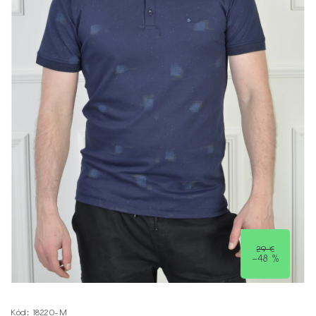
29 €
–48 %
Kód:
18220-M