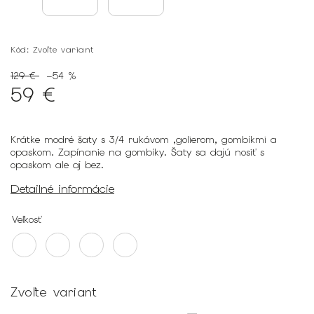
Kód:
Zvoľte variant
129 €
–54 %
59 €
Krátke modré šaty s 3/4 rukávom ,golierom, gombíkmi a
opaskom. Zapínanie na gombíky. Šaty sa dajú nosiť s
opaskom ale aj bez.
Detailné informácie
Veľkosť
Zvoľte variant