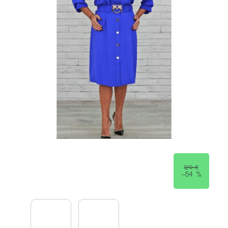
129 €
–54 %