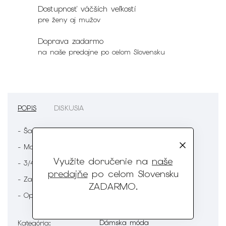
Dostupnosť väčších veľkostí
pre ženy aj mužov
Doprava zadarmo
na naše predajne po celom Slovensku
POPIS
DISKUSIA
- Šaty
- Modrá farba
Využite doručenie na
naše
- 3/4 rukáv
predajňe
po celom Slovensku
- Zapínanie na gombíky
ZADARMO
.
- Opasok
Dámska móda
Kategória
: