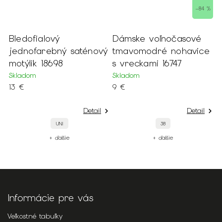
–84 %
Bledofialový
Dámske voľnočasové
D
jednofarebný saténový
tmavomodré nohavice
m
motýlik 18698
s vreckami 16747
o
Skladom
Skladom
S
13 €
9 €
o
Detail
Detail
UNI
38
+ ďalšie
+ ďalšie
Informácie pre vás
Veľkostné tabuľky