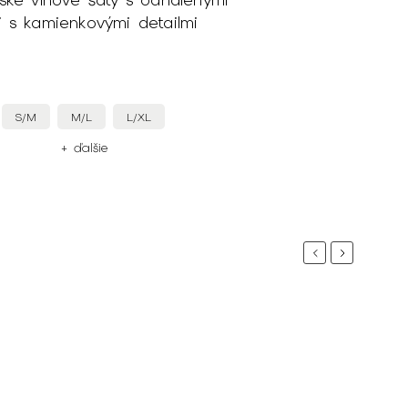
 s kamienkovými detailmi
S/M
M/L
L/XL
+ ďalšie
Previous
Next