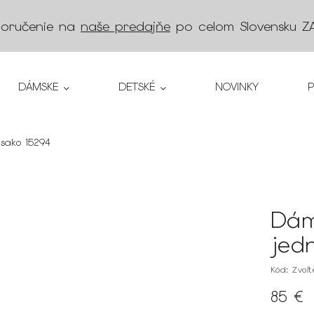
doručenie na
naše predajňe
po celom Slovensku
Z
DÁMSKE
DETSKÉ
NOVINKY
sako 15294
Dám
jed
Kód:
Zvoľ
85 €