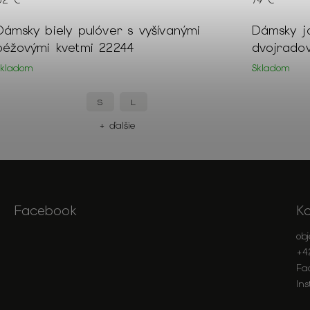
52 €
79 €
Dámsky biely pulóver s vyšívanými
Dámsky j
béžovými kvetmi 22244
dvojrado
Skladom
Skladom
S
L
+ ďalšie
Facebook
K
ob
+4
Fa
In