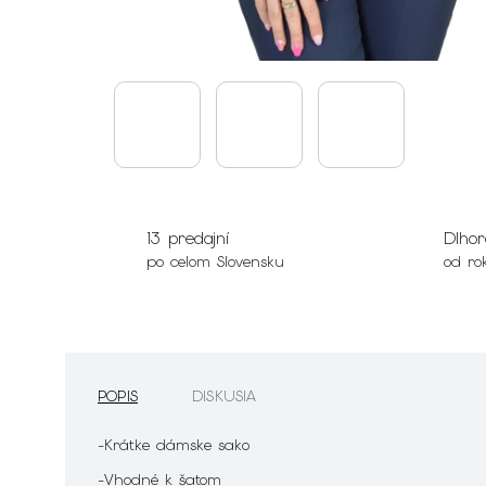
13 predajní
Dlhor
po celom Slovensku
od ro
POPIS
DISKUSIA
-Krátke dámske sako
-Vhodné k šatom