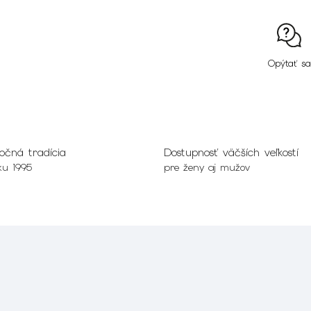
Opýtať sa
očná tradícia
Dostupnosť väčších veľkostí
ku 1995
pre ženy aj mužov