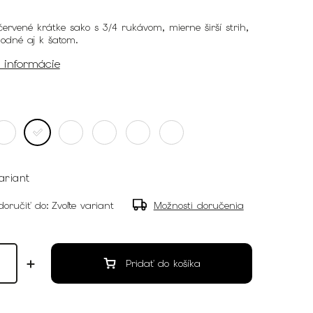
rvené krátke sako s 3/4 rukávom, mierne širší strih,
hodné aj k šatom.
é informácie
ariant
oručiť do:
Zvoľte variant
Možnosti doručenia
Pridať do košíka