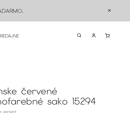
ADARMO
.
PREDAJNE
O NÁS
KONTAKTY
VRÁTEN
ske červené
nofarebné sako 15294
te variant