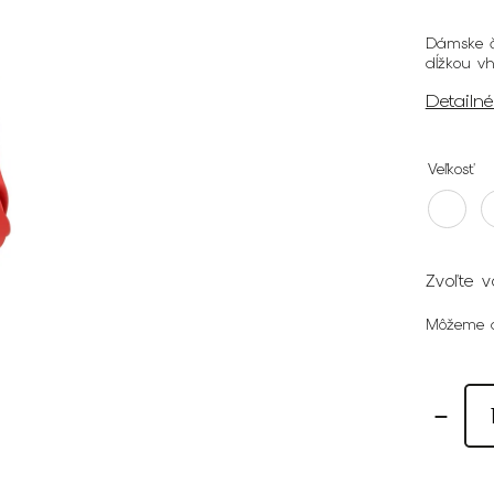
Dámske če
dĺžkou v
Detailn
Veľkosť
Zvoľte v
Môžeme d