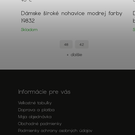
95 €
Dámske široké nohavice modrej farby
19832
Skladom
48
42
+ ďalšie
Informácie pre vás
Veľkostné tabuľky
Doprava a platba
Moja objednávka
Obchodné podmienky
Podmienky ochrany osobných údajov