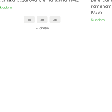
ramenami
Skladom
19576
46
38
36
Skladom
+ ďalšie