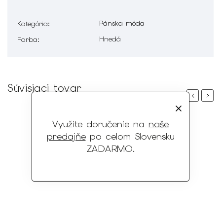
Pánska móda
Kategória
:
Hnedá
Farba
:
Súvisiaci tovar
Previous
Next
Využite doručenie na
naše
predajňe
po celom Slovensku
ZADARMO
.