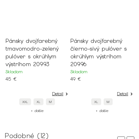
Pánsky dvojfarebný
Pánsky dvojfarebný
P
ym
tmavomodro-zelený
čierno-sivý pulóver s
č
pulóver s okrúhlym
okrúhlym výstrihom
2
výstrihom 20993
20996
S
3
Skladom
Skladom
45 €
49 €
Detail
Detail
XXL
XL
M
XL
M
+ ďalšie
+ ďalšie
Podobné (12)