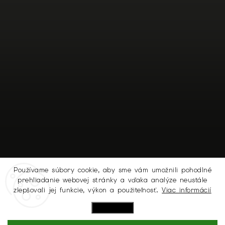
Používame súbory cookie, aby sme vám umožnili pohodlné
prehliadanie webovej stránky a vďaka analýze neustále
Sledovať na Instagrame
zlepšovali jej funkcie, výkon a použiteľnosť.
Viac informácií
Nastavenie
Copyright 2026
MICHELL.SK
. Všetky práva vyhradené.