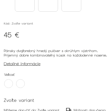
Kód:
Zvoľte variant
45 €
Pánsky dvojfarebný hnedý pulóver s okrúhlym výstrihom.
Príjemný dobre kombinovateľný kúsok na každodenné nosenie.
Detailné informácie
Veľkosť
Zvoľte variant
Môžeme doručiť do:
Zvoľte variant
Možnosti doručenia