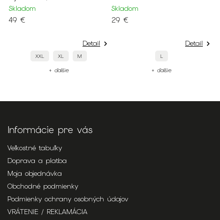
S
Skladom
Skladom
1
49 €
29 €
Detail
Detail
XXL
XL
M
L
+ ďalšie
+ ďalšie
Informácie pre vás
Veľkostné tabuľky
Doprava a platba
Moja objednávka
Obchodné podmienky
Podmienky ochrany osobných údajov
VRÁTENIE / REKLAMÁCIA