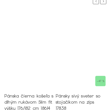
Previous
Next
 %
–47 %
Pánska čierna košeľa s
Pánsky sivý sveter so
P
dlhým rukávom Slim fit
stojačikom na zips
ľ
výšku 176/182 cm 18614
17838