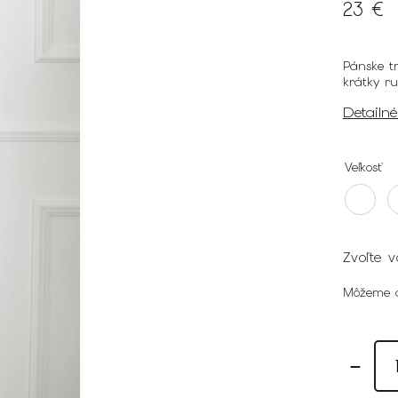
23 €
Pánske t
krátky r
Detailn
Veľkosť
Zvoľte v
Môžeme d