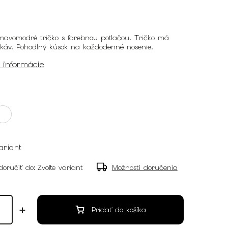
mavomodré tričko s farebnou potlačou. Tričko má
ukáv. Pohodlný kúsok na každodenné nosenie.
é informácie
ariant
oručiť do:
Zvoľte variant
Možnosti doručenia
Pridať do košíka