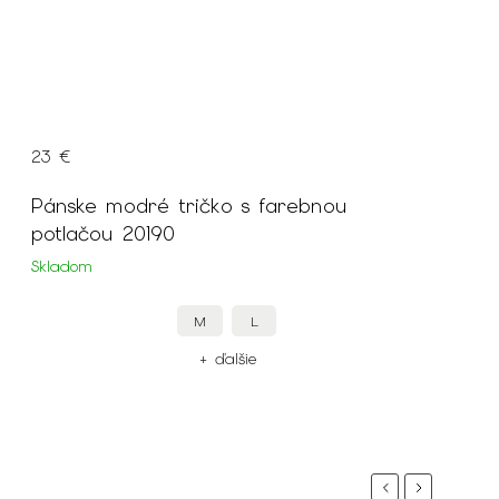
23 €
Pánske modré tričko s farebnou
potlačou 20190
Skladom
M
L
+ ďalšie
Previous
Next