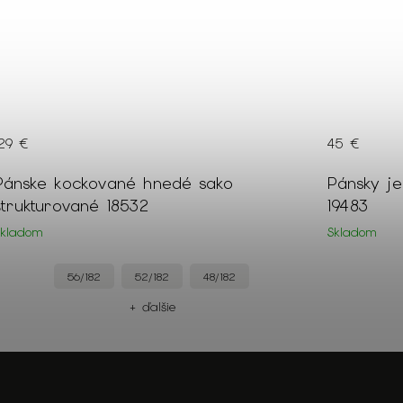
45 €
59 €
Pánsky jednoduchý bledohnedý pulóver
Pánsky kr
19483
Skladom
Skladom
XL
M
+ ďalšie