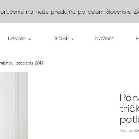
doručenie na
naše predajňe
po celom Slovensku
Z
DÁMSKE
DETSKÉ
NOVINKY
rebnou potlačou 20191
Pán
tri
pot
Kód:
Zvoľ