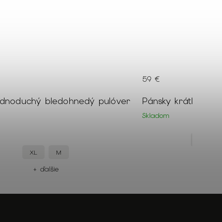
109 €
–45 %
69 €
átky tmavozelený kabát 18850
Pánsky bledohnedý
na zips 19464
Skladom
XXL
XL
M
XXL
+ ďalšie
+