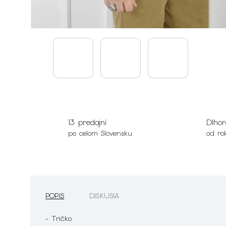
13 predajní
Dlhor
po celom Slovensku
od ro
POPIS
DISKUSIA
- Tričko