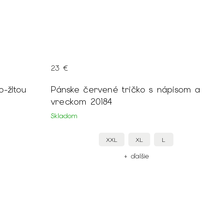
23 €
o-žltou
Pánske červené tričko s nápisom a
vreckom 20184
Skladom
XXL
XL
L
+ ďalšie