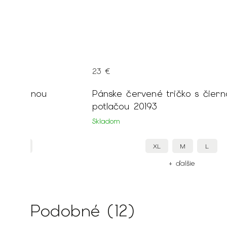
23 €
 s farebnou
Pánske červené tričko s čiern
potlačou 20193
Skladom
M
XL
M
L
ie
+ ďalšie
Podobné (12)