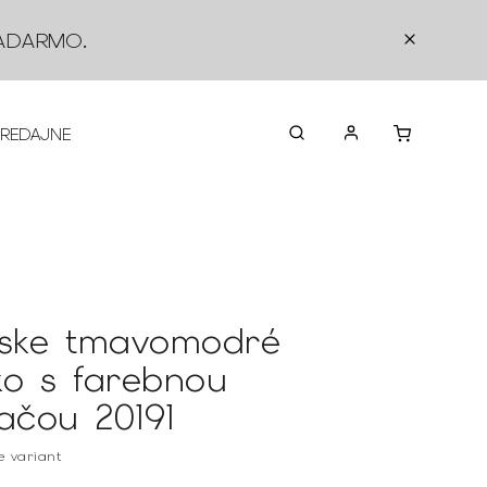
ADARMO
.
PREDAJNE
O NÁS
KONTAKTY
VRÁTEN
ske tmavomodré
čko s farebnou
lačou 20191
te variant