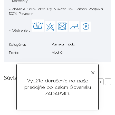
- Rozparky
- Zloženie : 80% Vlna 17% Viskóza 3% Elastan Podšívka
100% Polyester
- Ošetrenie :
Pánska móda
Kategória
:
Modrá
Farba
:
Súvisiaci tovar
Využite doručenie na
naše
Previous
Next
predajňe
po celom Slovensku
ZADARMO
.