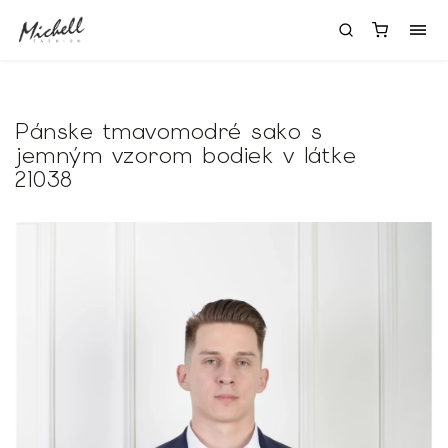
Pánske tmavomodré sako s
jemným vzorom bodiek v látke
21038