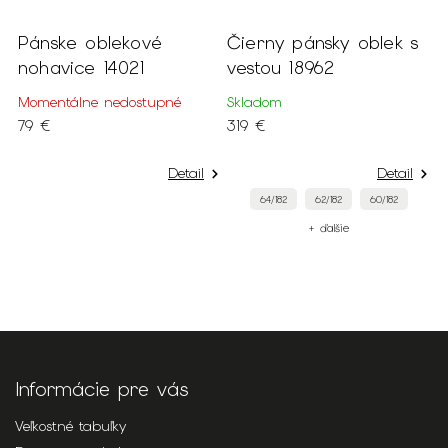
Pánske oblekové
Čierny pánsky oblek s
P
nohavice 14021
vestou 18962
s
ký
1
Momentálne nedostupné
Skladom
S
79 €
319 €
4
Detail
Detail
64/182
62/182
60/182
+ ďalšie
Informácie pre vás
Veľkostné tabuľky