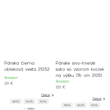
Pánska čierna
Pánske sivo-hnedé
P
obleková vesta 21052
sako so vzorom kociek
t
na výšku 176 cm 21051
s
Skladom
b
Skladom
29 €
120 €
M
4
Detail
Detail
58/176
56/176
52/176
58/176
56/176
54/176
+ ďalšie