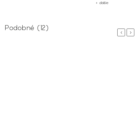
+ ďalšie
Podobné (12)
Previous
Next
 %