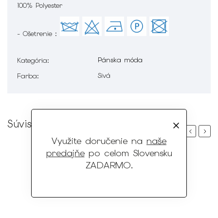
100% Polyester
- Ošetrenie :
Pánska móda
Kategória
:
Sivá
Farba
:
Súvisiaci tovar
Previous
Next
Využite doručenie na
naše
predajňe
po celom Slovensku
ZADARMO
.