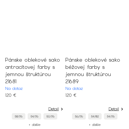
Pánske oblekové sako
Pánske oblekové sako
P
antracitovej farby s
béžovej farby s
n
jemnou štruktúrou
jemnou štruktúrou
f
21681
21689
š
Na dotaz
Na dotaz
N
120 €
120 €
4
Detail
Detail
58/176
54/176
50/176
56/176
54/182
54/176
+ ďalšie
+ ďalšie