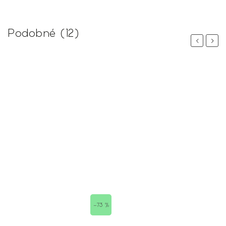
Podobné (12)
Previous
Next
–73 %