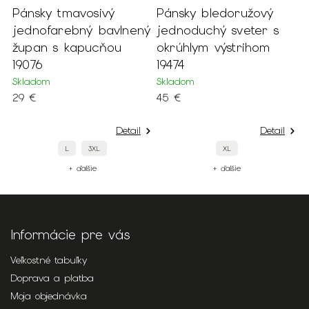
a
Pánsky tmavosivý
Pánsky bledoružový
P
3
jednofarebný bavlnený
jednoduchý sveter s
m
župan s kapucňou
okrúhlym výstrihom
s
19076
19474
S
3
Skladom
Skladom
29 €
45 €
Detail
Detail
L
3XL
XL
+ ďalšie
+ ďalšie
Informácie pre vás
Veľkostné tabuľky
Doprava a platba
Moja objednávka