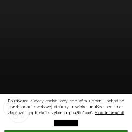
Používame súbory cookie, aby sme vám umožnili pohodlné
prehliadanie webovej stránky a vďaka analýze neustále
Sledovať na Instagrame
zlepšovali jej funkcie, výkon a použiteľnosť.
Viac informácií
Nastavenie
Copyright 2026
MICHELL.SK
. Všetky práva vyhradené.