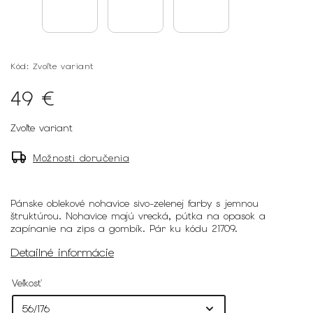
Kód:
Zvoľte variant
49 €
Zvoľte variant
Možnosti doručenia
Pánske oblekové nohavice sivo-zelenej farby s jemnou
štruktúrou. Nohavice majú vrecká, pútka na opasok a
zapínanie na zips a gombík. Pár ku kódu 21709.
Detailné informácie
Veľkosť