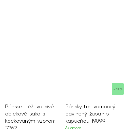
–70 %
Pánske béžovo-sivé
Pánsky tmavomodrý
P
oblekové sako s
bavlnený župan s
j
kockovaným vzorom
kapucňou 19099
17762
Skladom
S