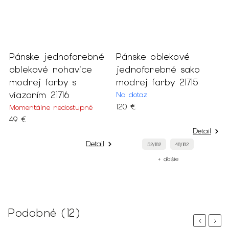
Pánske jednofarebné
Pánske oblekové
P
oblekové nohavice
jednofarebné sako
č
modrej farby s
modrej farby 21715
š
viazaním 21716
Na dotaz
N
120 €
1
Momentálne nedostupné
49 €
Detail
Detail
52/182
48/182
+ ďalšie
Podobné (12)
Previous
Next