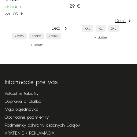
29 €
Skladom
o
169 €
od
Detail
Detail
XXL
XL
3XL
62/176
60/182
60/176
+ ďalšie
+ ďalšie
Informácie pre vás
Veľkostné tabuľky
Doprava a platba
Moja objednávka
Obchodné podmienky
Podmienky ochrany osobných údajov
VRÁTENIE / REKLAMÁCIA