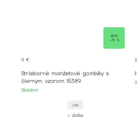
13 €
–30 %
9 €
Strieborné manžetové gombíky s
čiernym vzorom 15389
Skladom
UNI
+ ďalšie