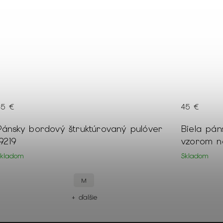
45 €
45 €
Biela pánska Slim fit košeľa s jemným
Pánsky 
vzorom na výšku 176-182 cm 21586
okrúhly
Skladom
Skladom
XXL
M
L
+ ďalšie