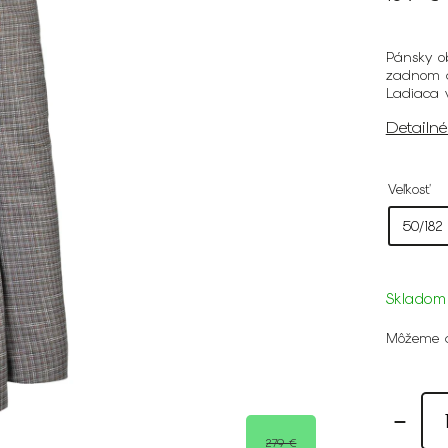
Pánsky o
zadnom d
Ladiaca v
Detailn
Veľkosť
Skladom
Môžeme d
279 €