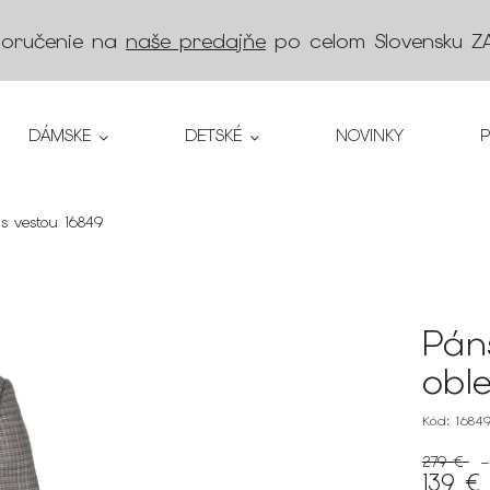
doručenie na
naše predajňe
po celom Slovensku
Z
DÁMSKE
DETSKÉ
NOVINKY
s vestou 16849
Pán
obl
Kód:
1684
279 €
–
139 €