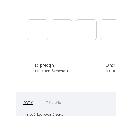
13 predajní
Dlhor
po celom Slovensku
od ro
POPIS
DISKUSIA
-hnedé kockované sako