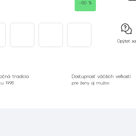
–50 %
Opýtať sa
očná tradícia
Dostupnosť väčších veľkostí
ku 1995
pre ženy aj mužov