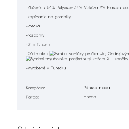
-Zloženie : 64% Polyester 34% Viskóza 2% Elastan pod
-zapínanie na gombíky
-vrecká
-rozparky
-Slim fit strih
-Ošetrenie :
-Vyrobené v Turecku
Pánska móda
Kategória
:
Hnedá
Farba
: