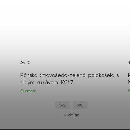
45 €
šeľa s
Pánsky bordový štruktúrovaný pulóver
19219
Skladom
M
+ ďalšie