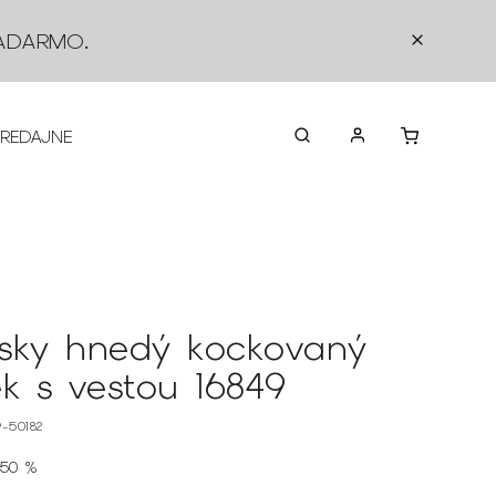
ADARMO
.
PREDAJNE
O NÁS
KONTAKTY
VRÁTEN
sky hnedý kockovaný
ek s vestou 16849
9-50182
50 %