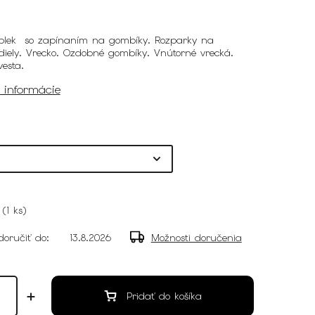
blek so zapínaním na gombíky. Rozparky na
iely. Vrecko. Ozdobné gombíky. Vnútorné vrecká.
esta.
é informácie
(
1 ks
)
oručiť do:
13.8.2026
Možnosti doručenia
Pridať do košíka