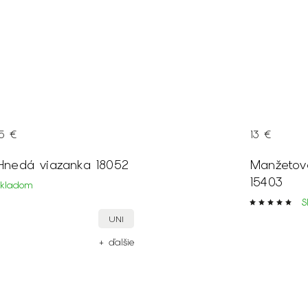
15 €
13 €
Hnedá viazanka 18052
Manžetov
15403
Skladom
S
UNI
+ ďalšie