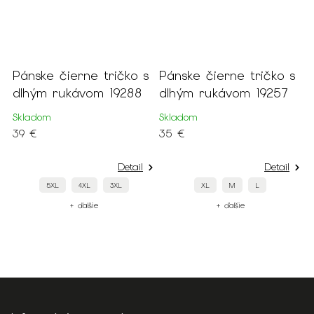
 %
Pánske čierne tričko s
Pánske čierne tričko s
P
dlhým rukávom 19288
dlhým rukávom 19257
v
Skladom
Skladom
S
39 €
35 €
3
Detail
Detail
5XL
4XL
3XL
XL
M
L
+ ďalšie
+ ďalšie