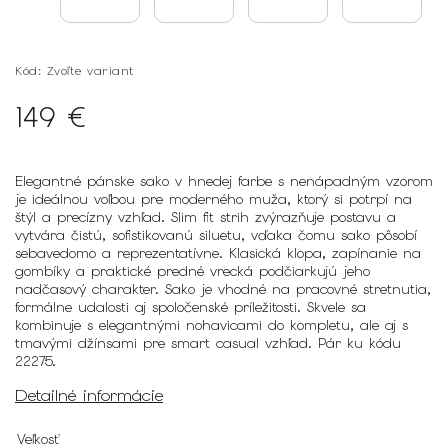
Kód:
Zvoľte variant
149 €
Elegantné pánske sako v hnedej farbe s nenápadným vzorom
je ideálnou voľbou pre moderného muža, ktorý si potrpí na
štýl a precízny vzhľad. Slim fit strih zvýrazňuje postavu a
vytvára čistú, sofistikovanú siluetu, vďaka čomu sako pôsobí
sebavedomo a reprezentatívne. Klasická klopa, zapínanie na
gombíky a praktické predné vrecká podčiarkujú jeho
nadčasový charakter. Sako je vhodné na pracovné stretnutia,
formálne udalosti aj spoločenské príležitosti. Skvele sa
kombinuje s elegantnými nohavicami do kompletu, ale aj s
tmavými džínsami pre smart casual vzhľad. Pár ku kódu
22275.
Detailné informácie
Veľkosť