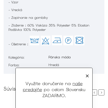
- Vzor
- Vrecká
- Zapínanie na gombíky
- Zloženie : 60% Viskóza 35% Polyester 5% Elastan
Podšívka 100% Polyester
- Ošetrenie :
Pánska móda
Kategória
:
Hnedá
Farba
:
Využite doručenie na
naše
Súvisiaci tovar
predajňe
po celom Slovensku
Previous
Next
ZADARMO
.