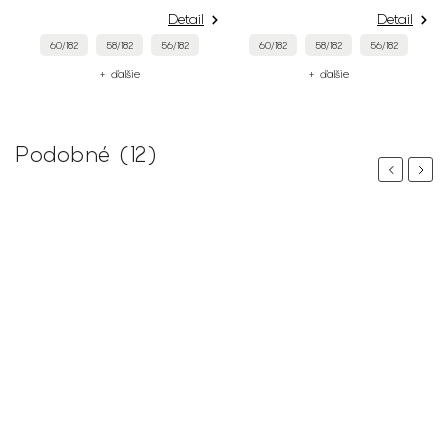
Detail
Detail
60/182
58/182
56/182
60/182
58/182
56/182
+ ďalšie
+ ďalšie
Podobné (12)
Previous
Next