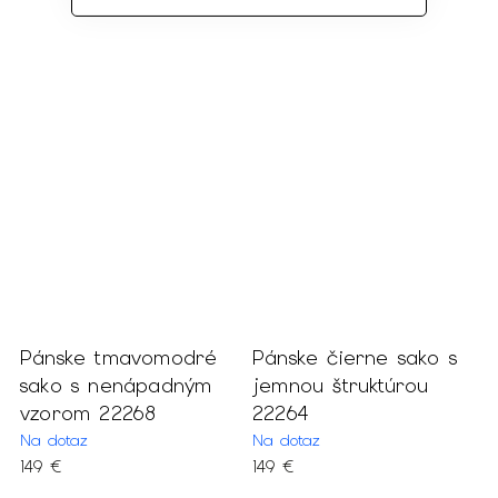
Pánske tmavomodré
Pánske čierne sako s
P
sako s nenápadným
jemnou štruktúrou
n
vzorom 22268
22264
n
2
Na dotaz
Na dotaz
149 €
149 €
M
6