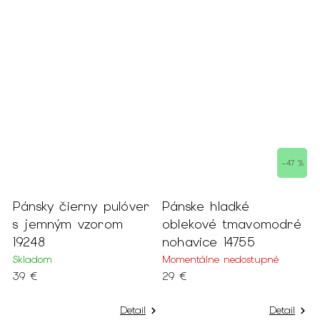
–47 %
Pánsky čierny pulóver
Pánske hladké
P
s jemným vzorom
oblekové tmavomodré
š
19248
nohavice 14755
1
Skladom
Momentálne nedostupné
S
39 €
29 €
4
Detail
Detail