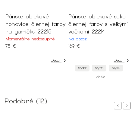
Pánske oblekové
Pánske oblekové sako
nohavice čiernej farby
čiernej farby s veľkými
na gumičku 22215
vačkami 22214
Momentálne nedostupné
Na dotaz
75 €
169 €
Detail
Detail
56/182
56/176
52/176
+ ďalšie
Podobné (12)
Previous
Next