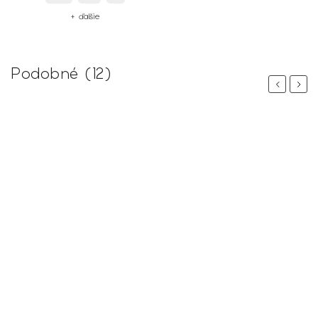
+ ďalšie
Podobné (12)
Previous
Next
–11 %