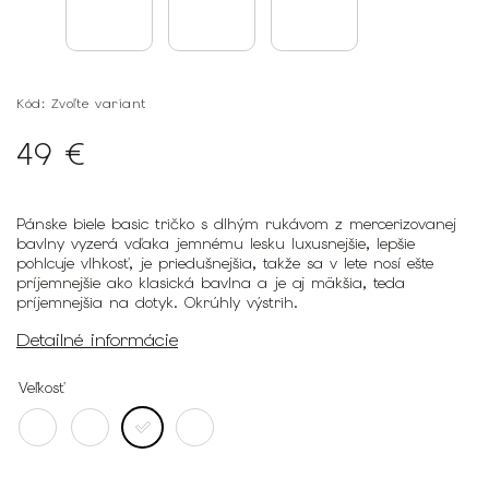
Kód:
Zvoľte variant
49 €
Pánske biele basic tričko s dlhým rukávom
z mercerizovanej
bavlny vyzerá vďaka jemnému lesku luxusnejšie, lepšie
pohlcuje vlhkosť, je priedušnejšia, takže sa v lete nosí ešte
príjemnejšie ako klasická bavlna a je aj mäkšia, teda
príjemnejšia na dotyk. Okrúhly výstrih.
Detailné informácie
Veľkosť