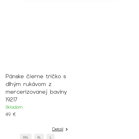
Pánske čierne tričko s
dlhým rukávom z
mercerizovanej bavlny
19217
Skladom
49 €
Detail
XXL
XL
L