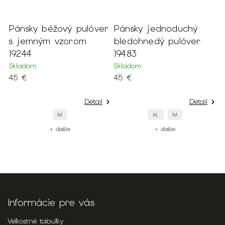
ver
Pánsky jednoduchý
Pánske čierne
bledohnedý pulóver
oblekové sako Kris
19483
13806
Skladom
Skladom
45 €
149 €
il
Detail
Detail
XL
M
60/188
58/188
58/176
+ ďalšie
+ ďalšie
Informácie pre vás
Veľkostné tabuľky