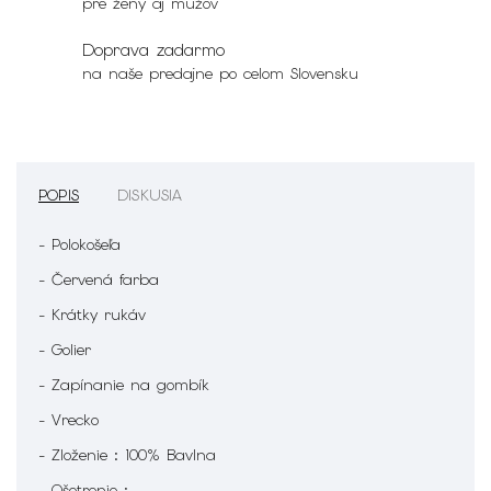
pre ženy aj mužov
Doprava zadarmo
na naše predajne po celom Slovensku
POPIS
DISKUSIA
- Polokošeľa
- Červená farba
- Krátky rukáv
- Golier
- Zapínanie na gombík
- Vrecko
- Zloženie : 100% Bavlna
- Ošetrenie :