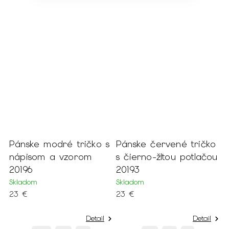
tričko s
Pánske červené tričko
Pánske červené t
orom
s čierno-žltou potlačou
s nápisom a vre
20193
20184
Skladom
Skladom
23 €
23 €
Detail
Detail