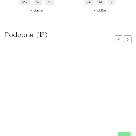
M
XL
M
L
XXL
XL
L
+ ďalšie
+ ďalšie
Podobné (12)
Previous
Next