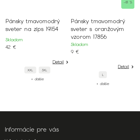
–81 %
y tmavomodrý
Pánsky tmavomodrý
Pánsky hn
na zips 19154
sveter s oranžovým
kockovaný
vzorom 17856
vestou 168
Skladom
Skladom
9 €
139 €
Detail
Detail
XXL
3XL
L
+ ďalšie
+ ďalšie
+
Informácie pre vás