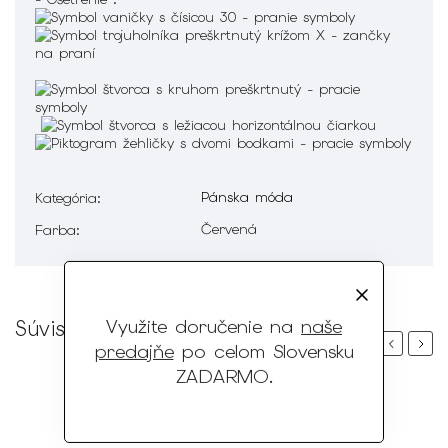
Pánska móda
Kategória
:
Červená
Farba
:
Využite doručenie na
naše
Súvisiaci tovar
Previous
Next
predajňe
po celom Slovensku
ZADARMO
.