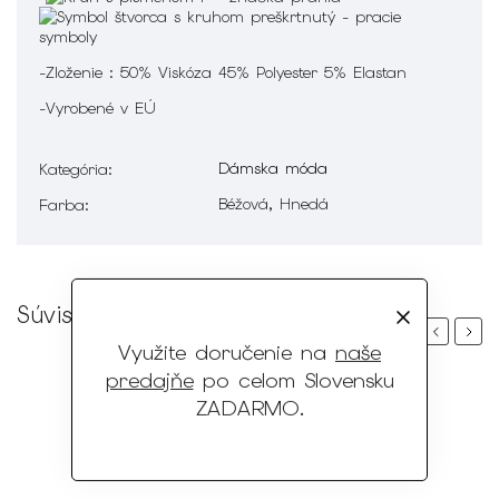
-Zloženie : 50% Viskóza 45% Polyester 5% Elastan
-Vyrobené v EÚ
Dámska móda
Kategória
:
Béžová, Hnedá
Farba
:
Súvisiaci tovar
Previous
Next
Využite doručenie na
naše
predajňe
po celom Slovensku
ZADARMO
.