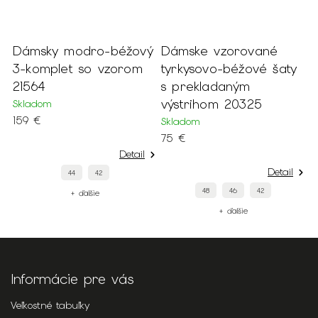
Dámsky modro-béžový
Dámske vzorované
D
3-komplet so vzorom
tyrkysovo-béžové šaty
s
21564
s prekladaným
š
výstrihom 20325
s
Skladom
159 €
Skladom
S
75 €
1
Detail
Detail
44
42
48
46
42
+ ďalšie
+ ďalšie
Informácie pre vás
Veľkostné tabuľky