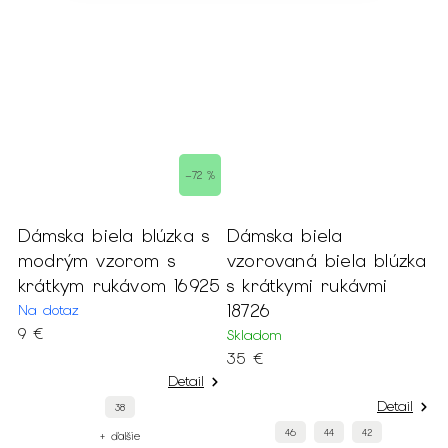
 %
–72 %
á
Dámska biela blúzka s
Dámska biela
D
modrým vzorom s
vzorovaná biela blúzka
b
krátkym rukávom 16925
s krátkymi rukávmi
v
18726
d
Na dotaz
9 €
Skladom
S
35 €
5
Detail
Detail
38
46
44
42
+ ďalšie