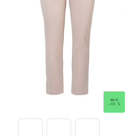
52 €
–44 %