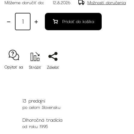
Môžeme doručiť do:
12.8.2026
Možnosti doručenia
Pridať do košíka
Opýtať sa
Strážiť
Zdieľať
13 predajní
po celom Slovensku
Dlhoročná tradícia
od roku 1995