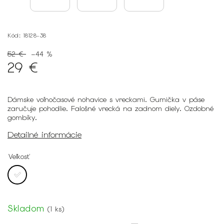
Kód:
18128-38
52 €
–44 %
29 €
Dámske voľnočasové nohavice s vreckami. Gumička v páse
zaručuje pohodlie. Falošné vrecká na zadnom diely. Ozdobné
gombíky.
Detailné informácie
Veľkosť
Skladom
(
1 ks
)