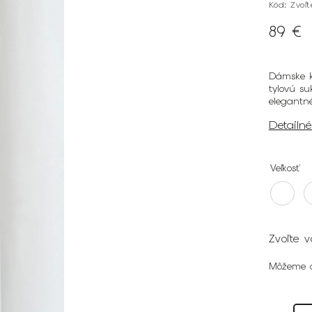
Kód:
Zvoľ
89 €
Dámske k
tylovú s
elegantné
Detailn
Veľkosť
Zvoľte v
Môžeme d