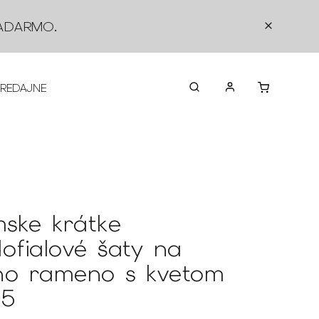
ADARMO
.
PREDAJNE
O NÁS
KONTAKTY
VRÁTEN
ske krátke
dofialové šaty na
no rameno s kvetom
15