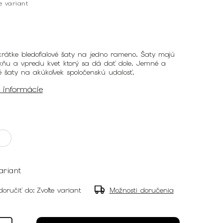
te variant
rátke bledofialové šaty na jedno rameno. Šaty majú
ukňu a vpredu kvet ktorý sa dá dať dole. Jemné a
 šaty na akúkoľvek spoločenskú udalosť.
é informácie
ariant
oručiť do:
Zvoľte variant
Možnosti doručenia