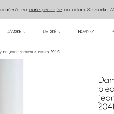
doručenie na
naše predajňe
po celom Slovensku
Z
DÁMSKE
DETSKÉ
NOVINKY
ty na jedno rameno s kvetom 20415
Dám
ble
jed
204