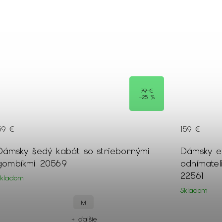
79 €
–25 %
59 €
159 €
Dámsky šedý kabát so striebornými
Dámsky e
gombíkmi 20569
odnímate
22561
Skladom
Skladom
M
+ ďalšie