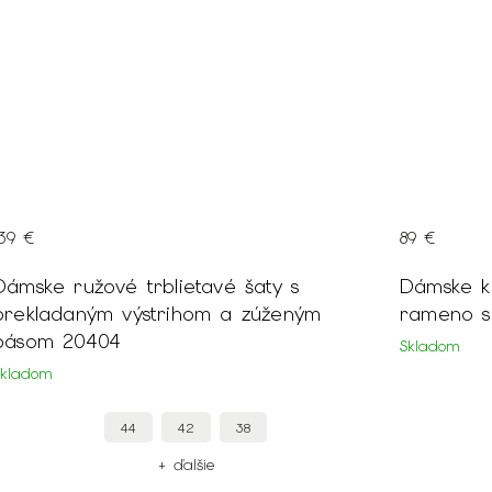
139 €
89 €
Dámske ružové trblietavé šaty s
Dámske k
prekladaným výstrihom a zúženým
rameno s
pásom 20404
Skladom
Skladom
44
42
38
+ ďalšie