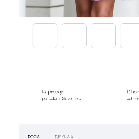
13 predajní
Dlhor
po celom Slovensku
od ro
POPIS
DISKUSIA