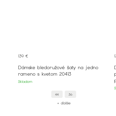
139 €
no
Dámske bledoružové šaty na jedno
rameno s kvetom 20413
Skladom
44
36
+ ďalšie