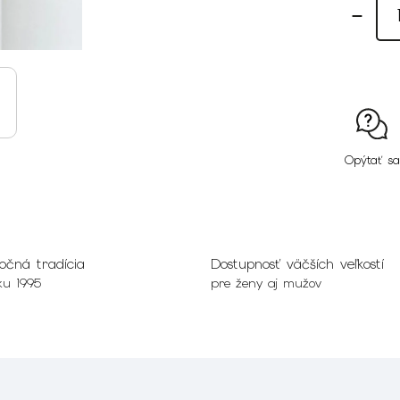
Opýtať sa
očná tradícia
Dostupnosť väčších veľkostí
ku 1995
pre ženy aj mužov