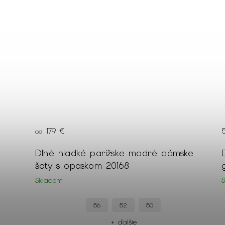
179 €
od
rným
Dlhé hladké parížske modré dámske
šaty s opaskom 20168
Skladom
56
52
50
+ ďalšie