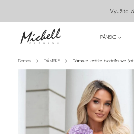
Využite 
PÁNSKE
Domov
/
DÁMSKE
/
Dámske krátke bledofialové ša