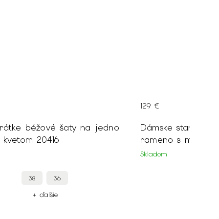
129 €
rátke béžové šaty na jedno
Dámske staroružov
 kvetom 20416
rameno s mušelín
Skladom
38
36
40
+ ďalšie
+