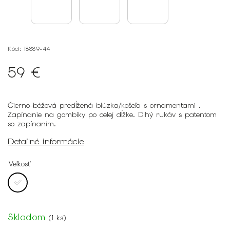
Kód:
18889-44
59 €
Čierno-béžová predĺžená blúzka/košeľa s ornamentami .
Zapínanie na gombíky po celej dĺžke. Dlhý rukáv s patentom
so zapínaním.
Detailné informácie
Veľkosť
Skladom
(
1 ks
)