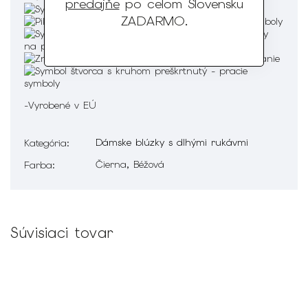
predajňe
po celom Slovensku
ZADARMO
.
-Vyrobené v EÚ
Dámske blúzky s dlhými rukávmi
Kategória
:
Čierna, Béžová
Farba
:
Súvisiaci tovar