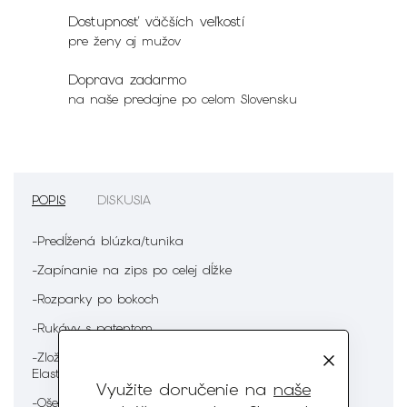
Dostupnosť väčších veľkostí
pre ženy aj mužov
Doprava zadarmo
na naše predajne po celom Slovensku
POPIS
DISKUSIA
-Predĺžená blúzka/tunika
-Zapínanie na zips po celej dĺžke
-Rozparky po bokoch
-Rukávy s patentom
-Zloženie : 65% Bavlna 20% Polyester 10% Nylon 5%
Elastan
Využite doručenie na
naše
-Ošetrenie :