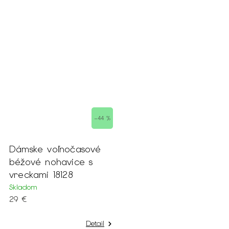
–44 %
Dámske voľnočasové
béžové nohavice s
vreckami 18128
Skladom
29 €
Detail