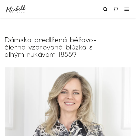
Dámska predĺžená béžovo-
čierna vzorovaná blúzka s
dlhým rukávom 18889