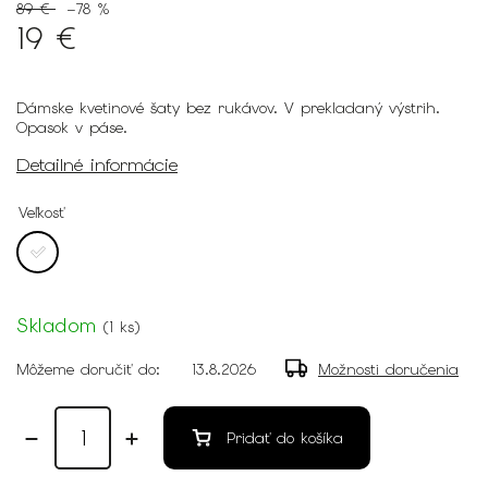
89 €
–78 %
19 €
Dámske kvetinové šaty bez rukávov. V prekladaný výstrih.
Opasok v páse.
Detailné informácie
Veľkosť
Skladom
(
1 ks
)
Môžeme doručiť do:
13.8.2026
Možnosti doručenia
Pridať do košíka