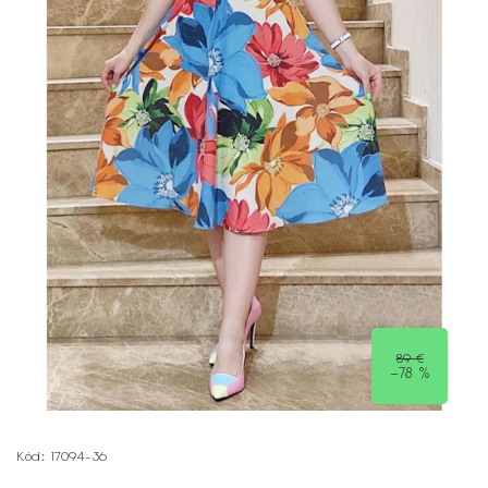
89 €
–78 %
Kód:
17094-36