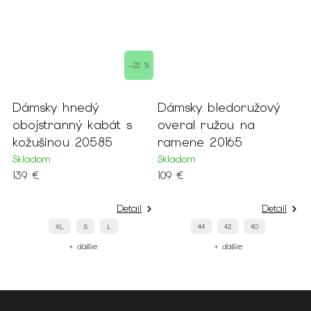
–22 %
Dámsky hnedý
Dámsky bledoružový
D
obojstranný kabát s
overal ružou na
k
kožušinou 20585
ramene 20165
s
Skladom
Skladom
S
139 €
109 €
1
Detail
Detail
XL
S
L
44
42
40
+ ďalšie
+ ďalšie