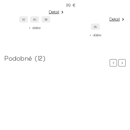
119 €
Detail
Detail
42
40
38
36
+ ďalšie
+ ďalšie
Podobné (12)
Previous
Next