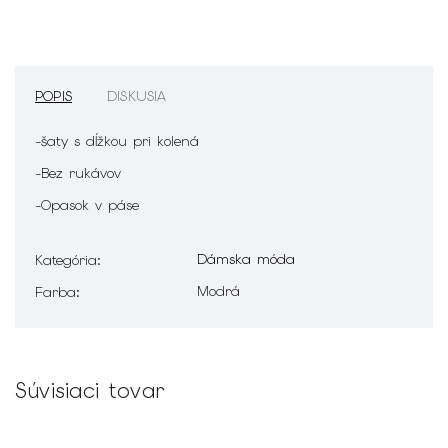
POPIS
DISKUSIA
-šaty s dĺžkou pri kolená
-Bez rukávov
-Opasok v páse
Dámska móda
Kategória
:
Modrá
Farba
:
Súvisiaci tovar