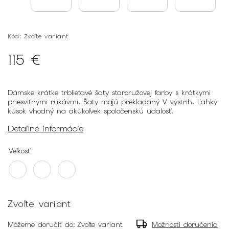
Kód:
Zvoľte variant
115 €
Dámske krátke trblietavé šaty staroružovej farby s krátkymi
priesvitnými rukávmi. Šaty majú prekladaný V výstrih. Ľahký
kúsok vhodný na akúkoľvek spoločenskú udalosť.
Detailné informácie
Veľkosť
Zvoľte variant
Môžeme doručiť do:
Zvoľte variant
Možnosti doručenia