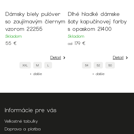
 pulóver
Dlhé hladké dámske
Dámske smarag
ým čiernym
šaty kapučínovej farby
jednofarebné ša
5
s opaskom 21400
22232
Skladom
Skladom
179 €
89 €
od
Detail
Detail
L
54
52
50
40
38
ie
+ ďalšie
+ ďalšie
Informácie pre vás
Veľkostné tabuľky
Doprava a platba