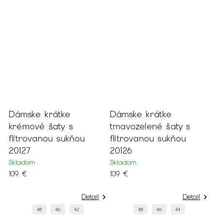
Dámske krátke
Dámske krátke
krémové šaty s
tmavozelené šaty s
flitrovanou sukňou
flitrovanou sukňou
20127
20126
Skladom
Skladom
109 €
109 €
Detail
Detail
48
46
42
48
46
44