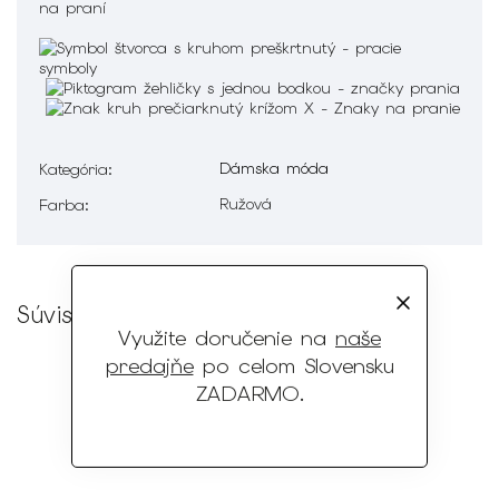
Dámska móda
Kategória
:
Ružová
Farba
:
Súvisiaci tovar
Využite doručenie na
naše
predajňe
po celom Slovensku
ZADARMO
.