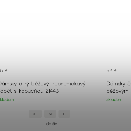
85 €
52 €
Dámsky dlhý béžový nepremokavý
Dámsky či
kabát s kapucňou 21443
béžovými
Skladom
Skladom
XL
M
L
+ ďalšie