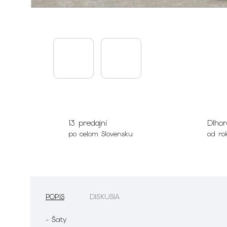
13 predajní
Dlhor
po celom Slovensku
od ro
POPIS
DISKUSIA
- Šaty