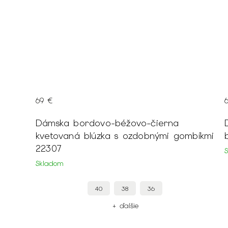
69 €
Dámska bordovo-béžovo-čierna
kvetovaná blúzka s ozdobnými gombíkmi
22307
Skladom
40
38
36
+ ďalšie