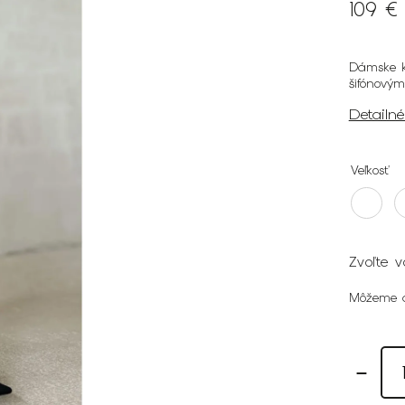
109 €
Dámske k
šifónový
Detailn
Veľkosť
Zvoľte v
Môžeme d