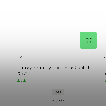
159 €
–18 %
129 €
Dámsky krémový obojstranný kabát
om
20774
Skladom
S/M
+ ďalšie