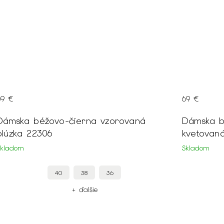
69 €
69 €
Dámska béžovo-čierna vzorovaná
Dámska b
blúzka 22306
kvetovan
Skladom
Skladom
40
38
36
+ ďalšie