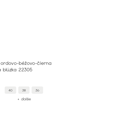
ordovo-béžovo-čierna
á blúzka 22305
40
38
36
+ ďalšie