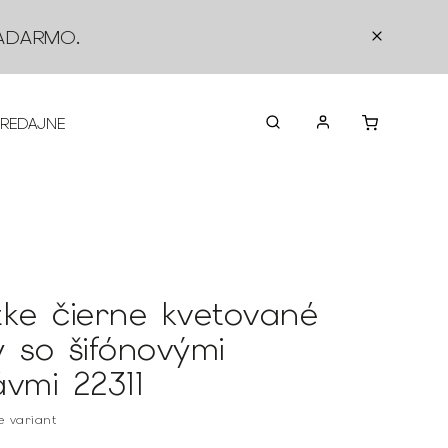
ADARMO
.
PREDAJNE
O NÁS
KONTAKTY
VRÁTEN
tke čierne kvetované
y so šifónovými
ávmi 22311
te variant