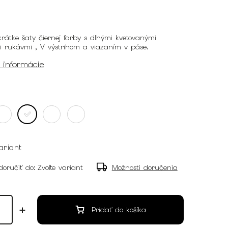
rátke šaty čiernej farby s dlhými kvetovanými
mi rukávmi , V výstrihom a viazaním v páse.
é informácie
ariant
oručiť do:
Zvoľte variant
Možnosti doručenia
Pridať do košíka