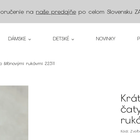
doručenie na
naše predajňe
po celom Slovensku
Z
DÁMSKE
DETSKÉ
NOVINKY
o šifónovými rukávmi 22311
Krá
čat
ruk
Kód:
Zvoľ