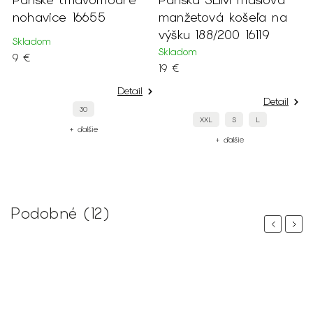
nohavice 16655
manžetová košeľa na
výšku 188/200 16119
Skladom
Skladom
9 €
19 €
Detail
Detail
30
XXL
S
L
+ ďalšie
+ ďalšie
Podobné (12)
Previous
Next