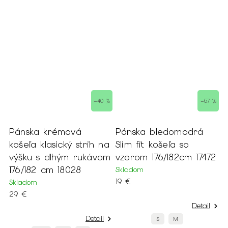
 %
–40 %
–57 %
Pánska krémová
Pánska bledomodrá
P
košeľa klasický strih na
Slim fit košeľa so
k
výšku s dlhým rukávom
vzorom 176/182cm 17472
r
176/182 cm 18028
1
Skladom
19 €
Skladom
S
29 €
9
Detail
Detail
S
M