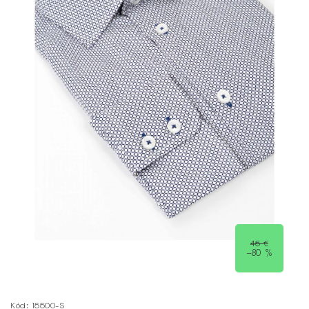
45 €
–80 %
Kód:
15500-S