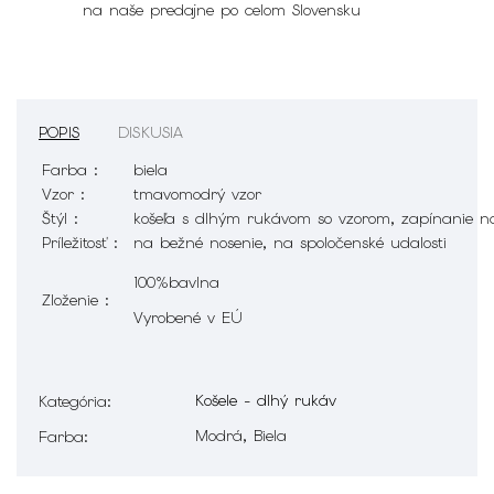
na naše predajne po celom Slovensku
POPIS
DISKUSIA
Farba :
biela
Vzor :
tmavomodrý vzor
Štýl :
košeľa s dlhým rukávom so vzorom, zapínanie 
Príležitosť :
na bežné nosenie, na spoločenské udalosti
100%bavlna
Zloženie :
Vyrobené v EÚ
Košele - dlhý rukáv
Kategória
:
Modrá, Biela
Farba
: