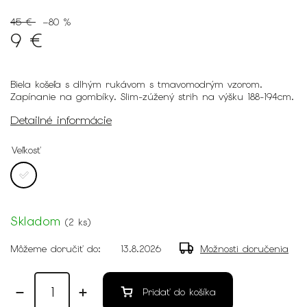
45 €
–80 %
9 €
Biela košeľa s dlhým rukávom s tmavomodrým vzorom.
Zapínanie na gombíky. Slim-zúžený strih na výšku 188-194cm.
Detailné informácie
Veľkosť
Skladom
(
2 ks
)
Môžeme doručiť do:
13.8.2026
Možnosti doručenia
Pridať do košíka