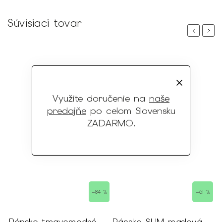
Súvisiaci tovar
Previous
Next
Využite doručenie na
naše
predajňe
po celom Slovensku
ZADARMO
.
 %
–84 %
–61 %
Pánske tmavomodré
Pánska SLIM maslová