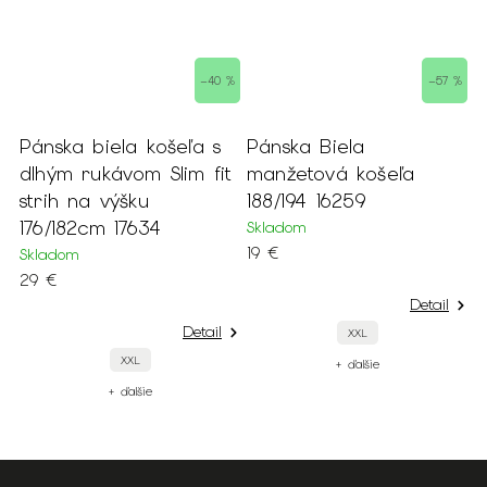
–40 %
–57 %
 košeľa s
Pánska Biela
Pánska kockova
m Slim fit
manžetová košeľa
košeľa s dlhým
u
188/194 16259
rukávom klasický
34
17642
Skladom
19 €
Skladom
29 €
Detail
Detail
XXL
XXL
XL
+ ďalšie
ie
+ ďalšie