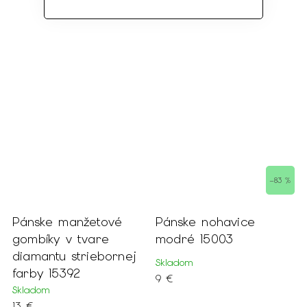
–83 %
Pánske manžetové
Pánske nohavice
gombíky v tvare
modré 15003
diamantu striebornej
Skladom
farby 15392
9 €
Skladom
13 €