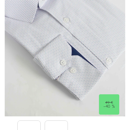
49 €
–40 %