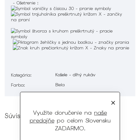
- Ošetrenie :
Košele - dlhý rukáv
Kategória
:
Biela
Farba
:
Využite doručenie na
naše
Súvisiaci tovar
predajňe
po celom Slovensku
ZADARMO
.