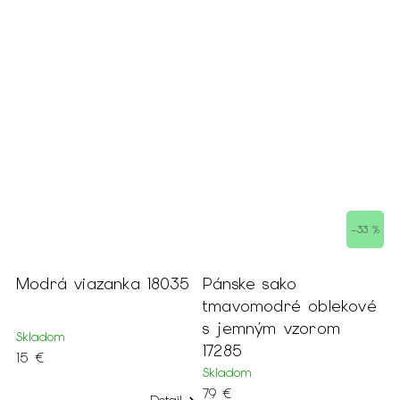
 %
–33 %
Modrá viazanka 18035
Pánske sako
P
tmavomodré oblekové
S
s jemným vzorom
č
Skladom
17285
k
15 €
Skladom
S
79 €
4