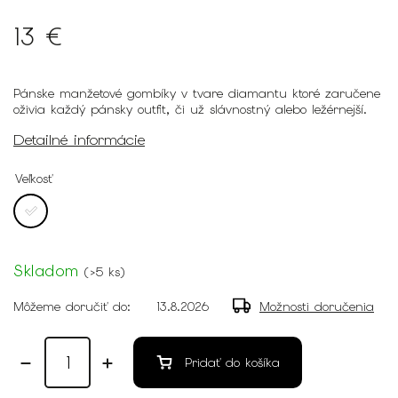
13 €
Pánske manžetové gombíky v tvare diamantu ktoré zaručene
oživia každý pánsky outfit, či už slávnostný alebo ležérnejší.
Detailné informácie
Veľkosť
Skladom
(
>5 ks
)
Môžeme doručiť do:
13.8.2026
Možnosti doručenia
Pridať do košíka