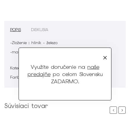
POPIS
DISKUSIA
-Zloženie : hliník - železo
-manžetové gombíky sú skvelým doplnkom
Využite doručenie na
naše
Manžetové gombíky
Kategória
:
predajňe
po celom Slovensku
Strieborná
Farba
:
ZADARMO
.
Súvisiaci tovar
Previous
Next