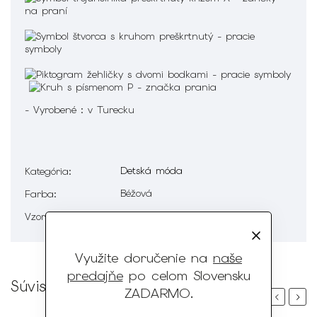
- Vyrobené : v Turecku
Detská móda
Kategória
:
Béžová
Farba
:
Vzorované, Bez vzoru
Vzor
:
Využite doručenie na
naše
predajňe
po celom Slovensku
Súvisiaci tovar
ZADARMO
.
Previous
Next