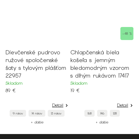
–48 %
ievčenské pudrovo
Chlapčenská biela
Červ
užové spoločenské
košeľa s jemným
motýl
aty s tylovým plášťom
bledomodrým vzorom
Sklad
2957
s dlhým rukávom 17417
13 €
kladom
Skladom
9 €
19 €
Detail
Detail
9 rokov
14 rokov
13 rokov
168
146
128
+ ďalšie
+ ďalšie