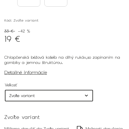
Kód:
Zvoľte variant
33 €
–42 %
19 €
Chlapčenská béžová košeľa na dlhý rukáv,so zapínaním na
gombíky a jemnou štruktúrou.
Detailné informácie
Veľkosť
Zvoľte variant
Môžeme doručiť do:
Zvoľte variant
Možnosti doručenia