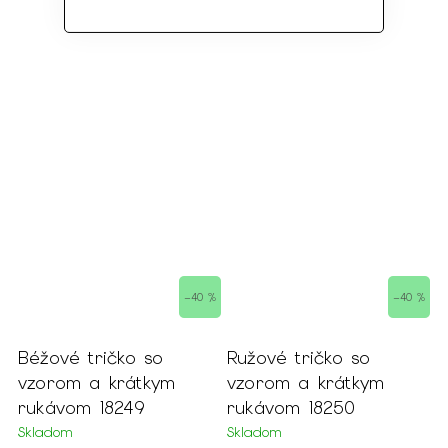
–40 %
–40 %
ko so
Ružové tričko so
Biele tričko s
rátkym
vzorom a krátkym
a krátkym ruk
249
rukávom 18250
18247
Skladom
Skladom