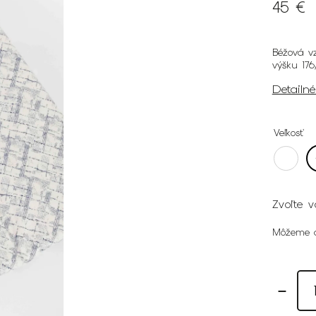
45 €
Béžová v
výšku 176
Detailn
Veľkosť
Zvoľte v
Môžeme d