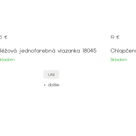
33 €
–42 %
19 €
a 18045
Chlapčenská béžová košeľa 18390
Skladom
140
134
128
+ ďalšie