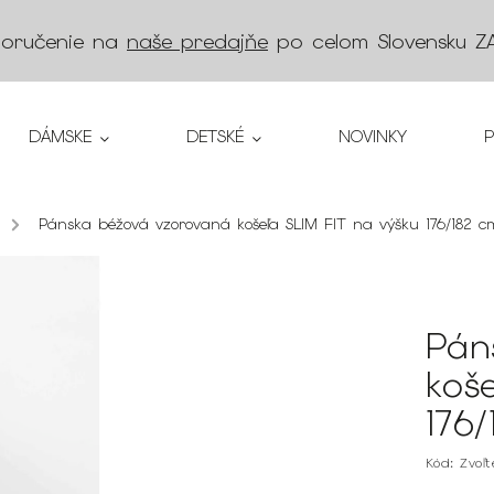
doručenie na
naše predajňe
po celom Slovensku
Z
DÁMSKE
DETSKÉ
NOVINKY
/
Pánska béžová vzorovaná košeľa SLIM FIT na výšku 176/182 c
Pán
koš
176
Kód:
Zvoľ