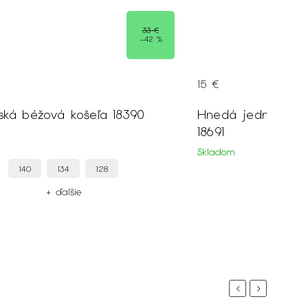
15 €
Hnedá jednofarebná saténová viazanka
18691
Skladom
UNI
+ ďalšie
Previous
Next