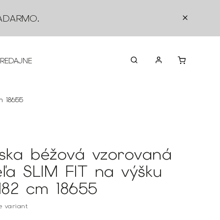
ADARMO
.
PREDAJNE
O NÁS
KONTAKTY
VRÁTEN
m 18655
ska béžová vzorovaná
eľa SLIM FIT na výšku
/182 cm 18655
te variant