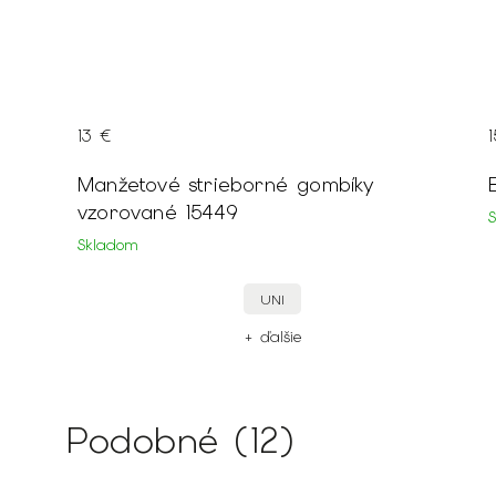
15 €
é gombíky
Béžová jednofarebná viazank
Skladom
UNI
+ ďalšie
ie
Podobné (12)