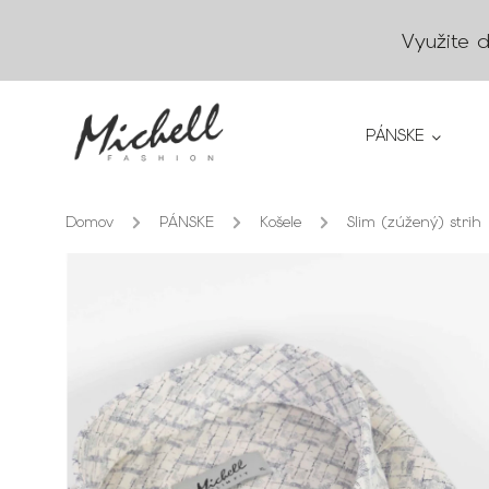
Využite 
PÁNSKE
Domov
/
PÁNSKE
/
Košele
/
Slim (zúžený) strih