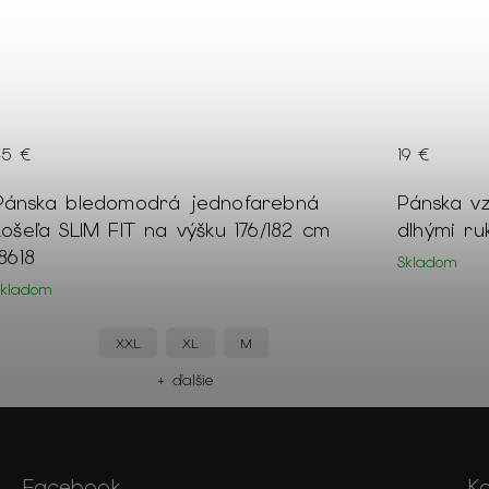
39 €
–51 %
19 €
45 €
Pánska vzorovaná košeľa SLIM FIT s
Pánska ty
dlhými rukávmi na výšku 188/194 16264
SLIM FIT 
Skladom
Skladom
S
M
+ ďalšie
Facebook
K