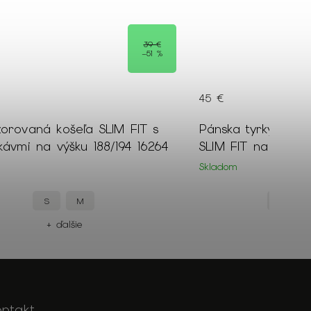
15 €
rkysová jednofarebná košeľa
Pánska vzorovaná 
na výšku 176/182cm 18616
Skladom
XXL
XXL
XL
M
+
+ ďalšie
ontakt