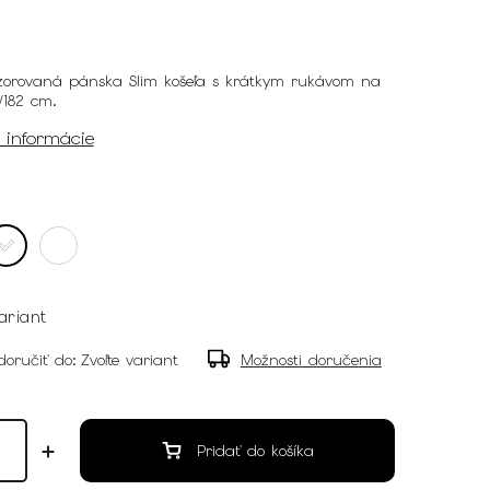
zorovaná pánska Slim košeľa s krátkym rukávom na
/182 cm.
é informácie
ariant
oručiť do:
Zvoľte variant
Možnosti doručenia
Pridať do košíka