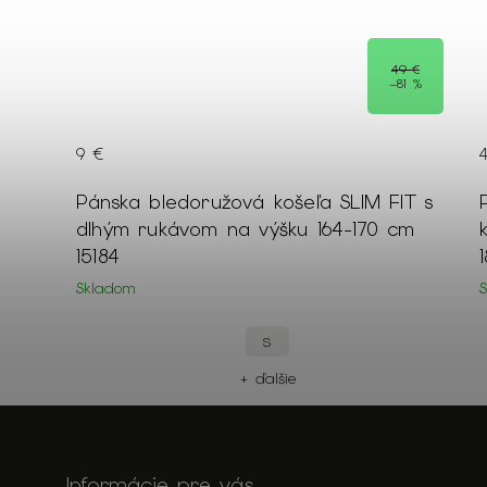
9 €
1 %
45 €
Pánska bledomodrá jednofarebná
cm
košeľa SLIM FIT na výšku 176/182 cm
18618
Skladom
XXL
XL
M
+ ďalšie
Informácie pre vás