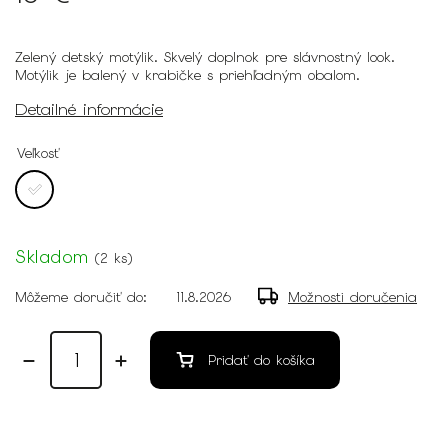
Zelený detský motýlik. Skvelý doplnok pre slávnostný look.
Motýlik je balený v krabičke s priehľadným obalom.
Detailné informácie
Veľkosť
Skladom
(
2 ks
)
Môžeme doručiť do:
11.8.2026
Možnosti doručenia
Pridať do košíka