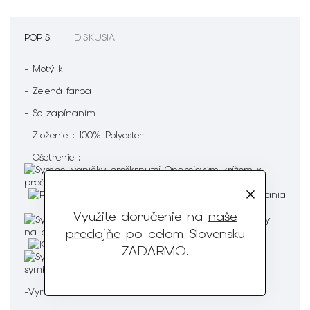
POPIS
DISKUSIA
- Motýlik
- Zelená farba
- So zapínaním
- Zloženie : 100% Polyester
- Ošetrenie :
Využite doručenie na
naše
predajňe
po celom Slovensku
ZADARMO
.
-Vyrobené : v EÚ