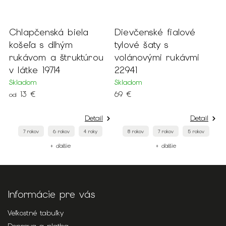
y
Chlapčenská biela
Dievčenské fialové
C
košeľa s dlhým
tylové šaty s
p
rukávom a štruktúrou
volánovými rukávmi
1
v látke 19714
22941
S
2
Skladom
Skladom
13 €
69 €
od
Detail
Detail
7 rokov
6 rokov
4 roky
8 rokov
7 rokov
5 rokov
+ ďalšie
+ ďalšie
Informácie pre vás
Veľkostné tabuľky