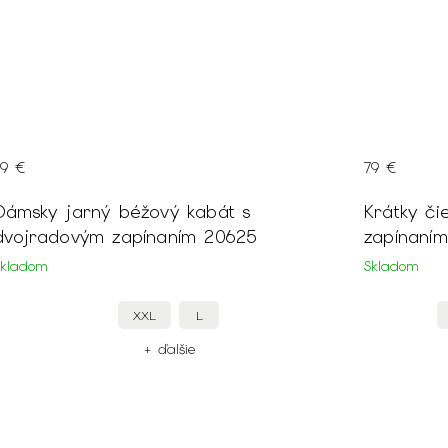
79 €
79 €
Dámsky jarný béžový kabát s
Krátky či
dvojradovým zapínaním 20625
zapínaním
Skladom
Skladom
XXL
L
+ ďalšie