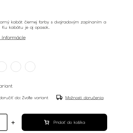
arný kabát čiernej farby s dvojradovým zapínaním a
. Ku kabátu je aj opasok.
é informácie
ariant
oručiť do:
Zvoľte variant
Možnosti doručenia
Pridať do košíka