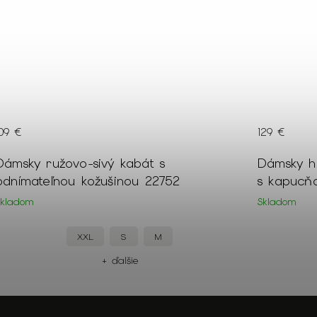
109 €
129 €
Dámsky ružovo-sivý kabát s
Dámsky h
odnímateľnou kožušinou 22752
s kapucň
Skladom
Skladom
XXL
S
M
+ ďalšie