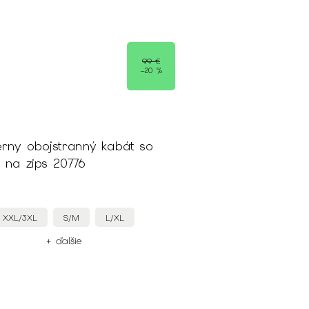
99 €
–20 %
erny obojstranný kabát so
 na zips 20776
XXL/3XL
S/M
L/XL
+ ďalšie