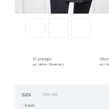
13 predajní
Dlhor
po celom Slovensku
od ro
POPIS
DISKUSIA
- Kabát