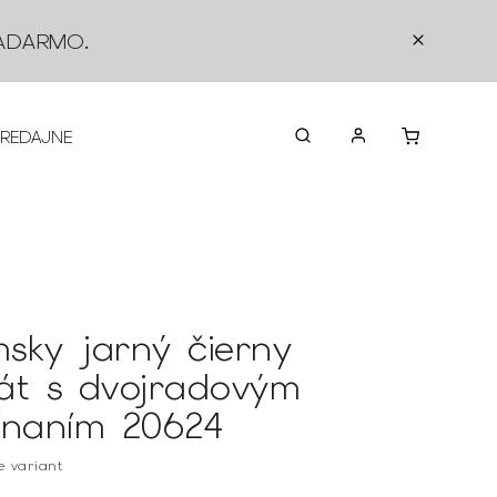
ADARMO
.
PREDAJNE
O NÁS
KONTAKTY
VRÁTEN
sky jarný čierny
át s dvojradovým
ínaním 20624
te variant