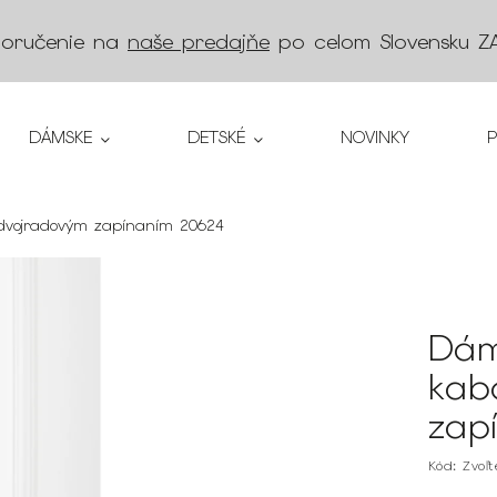
doručenie na
naše predajňe
po celom Slovensku
Z
DÁMSKE
DETSKÉ
NOVINKY
 dvojradovým zapínaním 20624
Dám
kab
zap
Kód:
Zvoľ