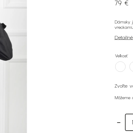
79 €
Dámsky j
vreckami
Detailn
Veľkosť
Zvoľte v
Môžeme d