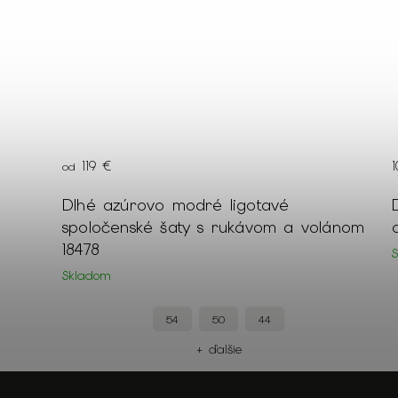
119 €
od
Dlhé azúrovo modré ligotavé
spoločenské šaty s rukávom a volánom
18478
Skladom
54
50
44
+ ďalšie