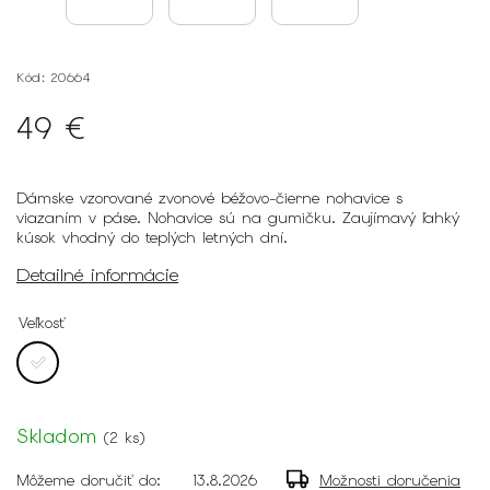
Kód:
20664
49 €
Dámske vzorované zvonové béžovo-čierne nohavice s
viazaním v páse. Nohavice sú na gumičku. Zaujímavý ľahký
kúsok vhodný do teplých letných dní.
Detailné informácie
Veľkosť
Skladom
(
2 ks
)
Môžeme doručiť do:
13.8.2026
Možnosti doručenia