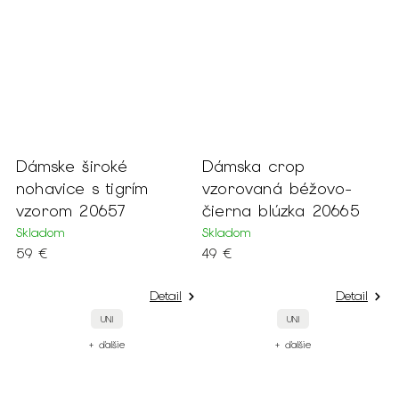
Dámske široké
Dámska crop
D
nohavice s tigrím
vzorovaná béžovo-
n
11
vzorom 20657
čierna blúzka 20665
2
Skladom
Skladom
S
59 €
49 €
6
Detail
Detail
UNI
UNI
+ ďalšie
+ ďalšie