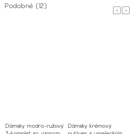
Podobné (12)
Previous
Next
Dámsky modro-ružový
Dámsky krémový
D
3-komplet so vzorom
pulóver s umeleckým
o