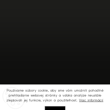
Používame súbory cookie, aby sme vám umožnili pohodlné
prehliadanie webovej stránky a vďaka analýze neustále
Sledovať na Instagrame
zlepšovali jej funkcie, výkon a použiteľnosť.
Viac informácií
Nastavenie