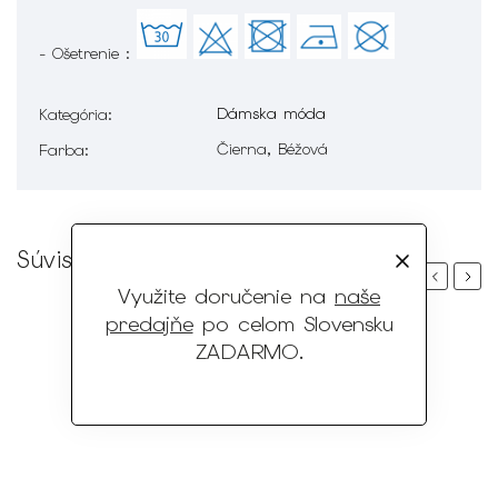
- Ošetrenie :
Dámska móda
Kategória
:
Čierna, Béžová
Farba
:
Súvisiaci tovar
Previous
Next
Využite doručenie na
naše
predajňe
po celom Slovensku
ZADARMO
.