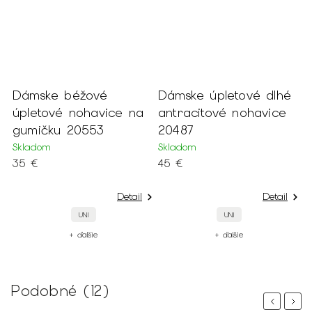
Dámske béžové
Dámske úpletové dlhé
úpletové nohavice na
antracitové nohavice
gumičku 20553
20487
Skladom
Skladom
35 €
45 €
Detail
Detail
UNI
UNI
+ ďalšie
+ ďalšie
Podobné (12)
Previous
Next