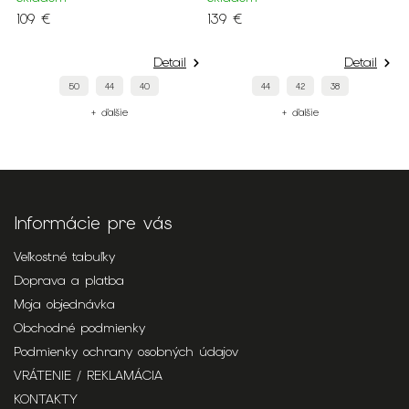
109 €
139 €
S
9
Detail
Detail
50
44
40
44
42
38
+ ďalšie
+ ďalšie
Informácie pre vás
Veľkostné tabuľky
Doprava a platba
Moja objednávka
Obchodné podmienky
Podmienky ochrany osobných údajov
VRÁTENIE / REKLAMÁCIA
KONTAKTY