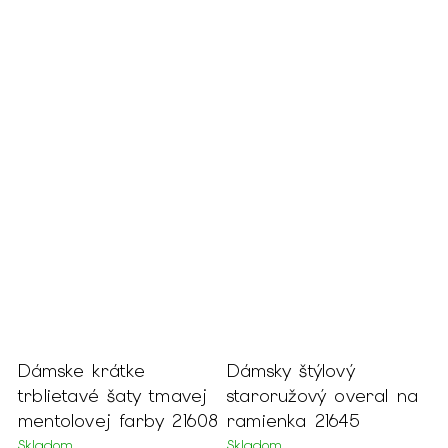
Dámske krátke
Dámsky štýlový
D
trblietavé šaty tmavej
staroružový overal na
z
mentolovej farby 21608
ramienka 21645
k
o
Skladom
Skladom