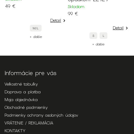
49 €
1
Skladom
99 €
Detail
Detail
M/L
S
L
+ ďalšie
+ ďalšie
Informácie pre vás
Veľkostné tabuľky
Doprava a platba
Moja objednávka
Obchodné podmienky
Podmienky ochrany osobných údajov
VRÁTENIE / REKLAMÁCIA
KONTAKTY