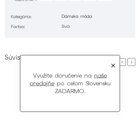
Dámska móda
Kategória
:
Sivá
Farba
:
Súvisiaci tovar
Previous
Next
Využite doručenie na
naše
predajňe
po celom Slovensku
ZADARMO
.