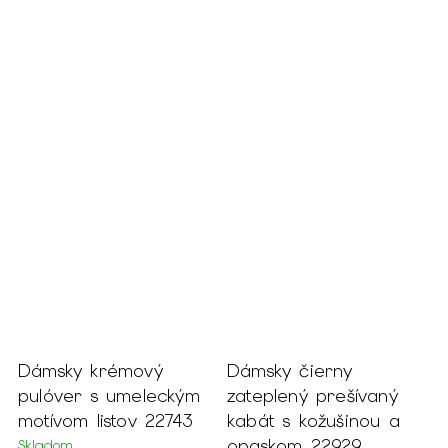
Dámsky krémový
Dámsky čierny
D
pulóver s umeleckým
zateplený prešívaný
k
motívom listov 22743
kabát s kožušinou a
a
opaskom 22929
Skladom
S