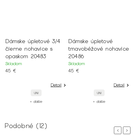
Dámske úpletové 3/4
Dámske úpletové
85
čierne nohavice s
tmavobéžové nohavice
opaskom 20483
20486
Skladom
Skladom
45 €
45 €
Detail
Detail
UNI
UNI
+ ďalšie
+ ďalšie
Podobné (12)
Previous
Next