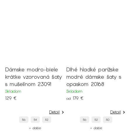
r
Dámske modro-biele
Dlhé hladké parížske
D
i
krátke vzorovaná šaty
modré dámske šaty s
k
s mušelínom 23091
opaskom 20168
s
2
Skladom
Skladom
129 €
179 €
od
S
1
Detail
Detail
56
54
52
56
52
50
+ ďalšie
+ ďalšie