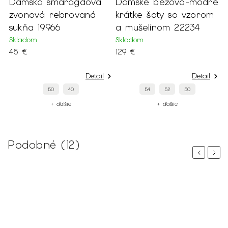
Dámska smaragdová
Dámske béžovo-modré
D
zvonová rebrovaná
krátke šaty so vzorom
m
sukňa 19966
a mušelínom 22234
2
Skladom
Skladom
S
45 €
129 €
1
Detail
Detail
50
40
54
52
50
+ ďalšie
+ ďalšie
Podobné (12)
Previous
Next