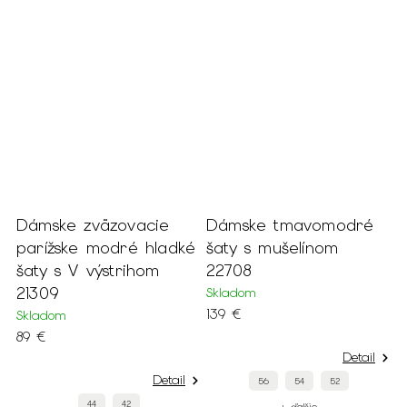
Dámske zväzovacie
Dámske tmavomodré
D
parížske modré hladké
šaty s mušelínom
š
šaty s V výstrihom
22708
s
21309
Skladom
S
139 €
Skladom
o
89 €
Detail
Detail
56
54
52
44
42