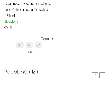
Dámske jednofarebné
parížske modré sako
19454
Skladom
69 €
Detail
46
44
42
+ ďalšie
Podobné (12)
Previous
Next