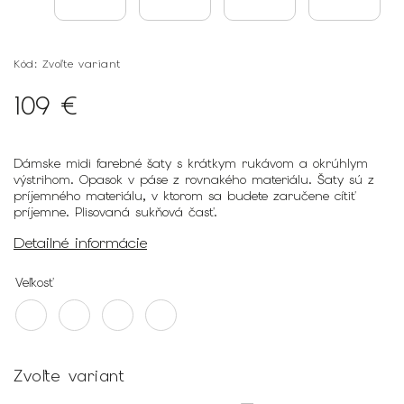
Kód:
Zvoľte variant
109 €
Dámske midi farebné šaty s krátkym rukávom a okrúhlym
výstrihom.
Opasok v páse z rovnakého materiálu. Šaty sú z
príjemného materiálu, v ktorom sa budete zaručene cítiť
príjemne. Plisovaná sukňová časť.
Detailné informácie
Veľkosť
Zvoľte variant