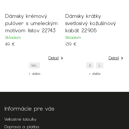
Dámsky krémový
Dámsky krátky
D
pulóver s umeleckým
svetlosivý kožušinový
b
motívom listov 22743
kabát 22905
S
Skladom
Skladom
9
49 €
139 €
Detail
Detail
M/L
S
L
+ ďalšie
+ ďalšie
Informácie pre vás
Veľkostné tabuľky
Doprava a platba