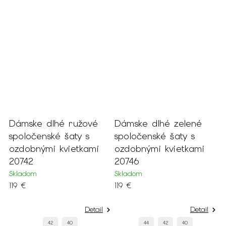
é
Dámske dlhé ružové
Dámske dlhé zelené
D
spoločenské šaty s
spoločenské šaty s
d
ozdobnými kvietkami
ozdobnými kvietkami
a
20742
20746
2
Skladom
Skladom
S
119 €
119 €
1
Detail
Detail
42
40
44
42
40