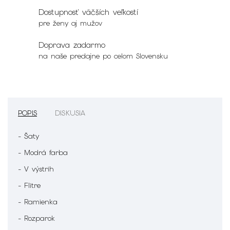
Dostupnosť väčších veľkostí
pre ženy aj mužov
Doprava zadarmo
na naše predajne po celom Slovensku
POPIS
DISKUSIA
- Šaty
- Modrá farba
- V výstrih
- Flitre
- Ramienka
- Rozparok