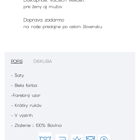
pre ženy aj mužov
Doprava zadarmo
na naše predajne po celom Slovensku
POPIS
DISKUSIA
- Šaty
- Biela farba
-Farebný vzor
- Krátky rukáv
- V výstrih
- Zloženie : 100% Bavlna