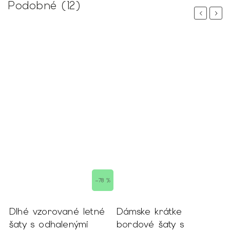
Podobné (12)
Previous
Next
–78 %
Dlhé vzorované letné
Dámske krátke
B
m
šaty s odhalenými
bordové šaty s
s