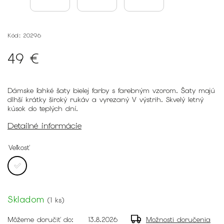
Kód:
20296
49 €
Dámske ľahké šaty bielej farby s farebným vzorom. Šaty majú
dlhší krátky široký rukáv a vyrezaný V výstrih. Skvelý letný
kúsok do teplých dní.
Detailné informácie
Veľkosť
Skladom
(
1 ks
)
Môžeme doručiť do:
13.8.2026
Možnosti doručenia