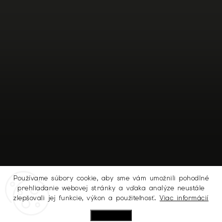
Používame súbory cookie, aby sme vám umožnili pohodlné
prehliadanie webovej stránky a vďaka analýze neustále
Sledovať na Instagrame
zlepšovali jej funkcie, výkon a použiteľnosť.
Viac informácií
Nastavenie