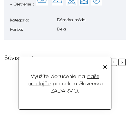
- Ošetrenie :
Dámska móda
Kategória
:
Biela
Farba
:
Súvisiaci tovar
Previous
Next
Využite doručenie na
naše
predajňe
po celom Slovensku
ZADARMO
.