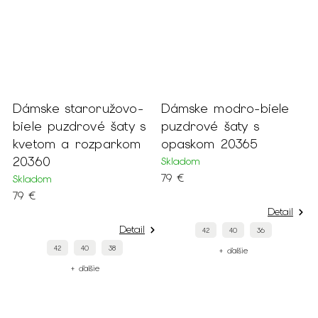
Dámske staroružovo-
Dámske modro-biele
biele puzdrové šaty s
puzdrové šaty s
kvetom a rozparkom
opaskom 20365
20360
Skladom
79 €
Skladom
79 €
Detail
Detail
42
40
36
42
40
38
+ ďalšie
+ ďalšie