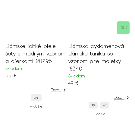
–37 %
Dámske ľahké biele
Dámska cyklámenová
D
šaty s modrým vzorom
dámska tunika so
b
a dierkami 20295
vzorom pre moletky
k
18340
2
Skladom
55 €
Skladom
S
49 €
7
Detail
Detail
UNI
48
46
+ ďalšie
+ ďalšie