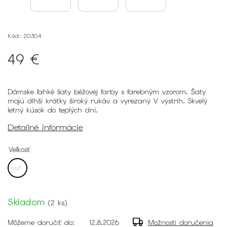
Kód:
20304
49 €
Dámske ľahké šaty béžovej farby s farebným vzorom. Šaty
majú dlhší krátky široký rukáv a vyrezaný V výstrih. Skvelý
letný kúsok do teplých dní.
Detailné informácie
Veľkosť
Skladom
(
2 ks
)
Môžeme doručiť do:
12.8.2026
Možnosti doručenia