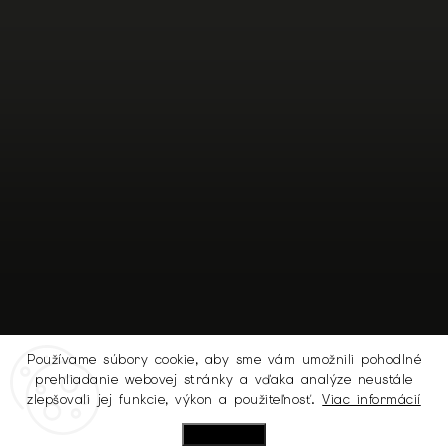
Používame súbory cookie, aby sme vám umožnili pohodlné
prehliadanie webovej stránky a vďaka analýze neustále
Sledovať na Instagrame
zlepšovali jej funkcie, výkon a použiteľnosť.
Viac informácií
Nastavenie