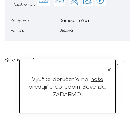
- Ošetrenie :
Dámska móda
Kategória
:
Béžová
Farba
:
Súvisiaci tovar
Previous
Next
Využite doručenie na
naše
predajňe
po celom Slovensku
ZADARMO
.