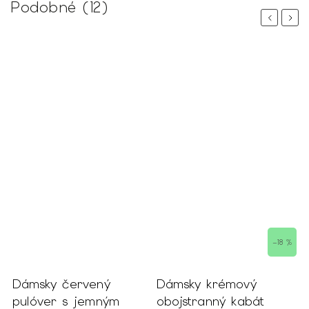
Podobné (12)
Previous
Next
–18 %
Dámsky červený
Dámsky krémový
D
pulóver s jemným
obojstranný kabát
k