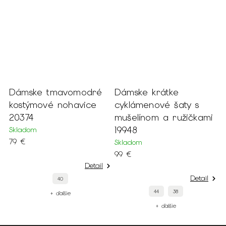
e tmavomodré
Dámske krátke
Dámske kr
ové nohavice
cyklámenové šaty s
trblietavé
mušelínom a ružičkami
farby 2147
19948
Skladom
109 €
Skladom
99 €
Detail
Detail
40
50
44
38
+ ďalšie
+
+ ďalšie