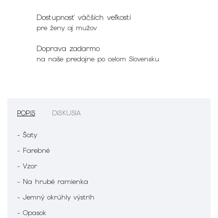
Dostupnosť väčších veľkostí
pre ženy aj mužov
Doprava zadarmo
na naše predajne po celom Slovensku
POPIS
DISKUSIA
- Šaty
- Farebné
- Vzor
- Na hrubé ramienka
- Jemný okrúhly výstrih
- Opasok