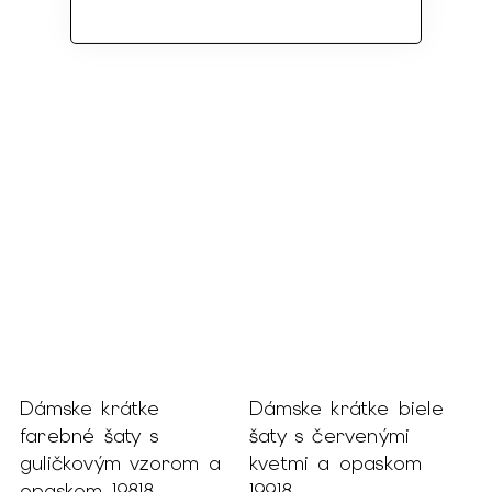
Dámske krátke
Dámske krátke biele
farebné šaty s
šaty s červenými
guličkovým vzorom a
kvetmi a opaskom
opaskom 19818
19918