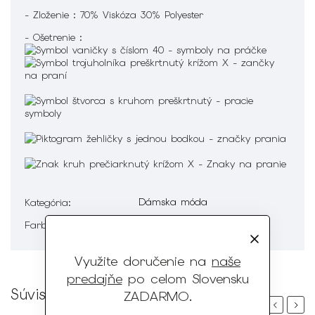
- Zloženie : 70% Viskóza 30% Polyester
- Ošetrenie :
Dámska móda
Kategória
:
Farebná
Farba
:
Využite doručenie na
naše
predajňe
po celom Slovensku
Súvisiaci tovar
ZADARMO
.
Previous
Next