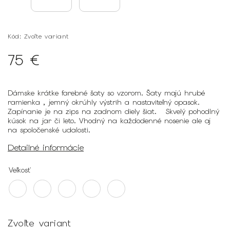
Kód:
Zvoľte variant
75 €
Dámske krátke farebné šaty so vzorom. Šaty majú hrubé
ramienka , jemný okrúhly výstrih a nastaviteľný opasok.
Zapínanie je na zips na zadnom diely šiat.
Skvelý pohodlný
kúsok na jar či leto. Vhodný na každodenné nosenie ale aj
na spoločenské udalosti.
Detailné informácie
Veľkosť
Zvoľte variant