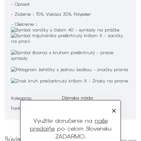
- Opasok
- Zloženie : 70% Viskóza 30% Polyester
- Ošetrenie :
Dámska móda
Kategória
:
Biela, Červená
Farba
:
Využite doručenie na
naše
predajňe
po celom Slovensku
ZADARMO
.
Súvisiaci tovar