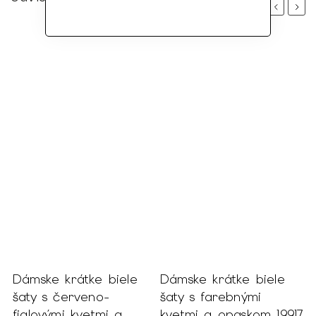
Previous
Next
Dámske krátke biele
Dámske krátke biele
šaty s červeno-
šaty s farebnými
fialovými kvetmi a
kvetmi a opaskom 19917