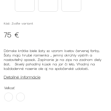
Kód:
Zvoľte variant
75 €
Dámske krátke biele šaty so vzorom kvetov červenej farby.
Šaty majú hrubé ramienka , jemný okrúhly výstrih a
nastaviteľný opasok. Zapínanie je na zips na zadnom diely
šiat.
Skvelý pohodlný kúsok na jar či leto. Vhodný na
každodenné nosenie ale aj na spoločenské udalosti.
Detailné informácie
Veľkosť