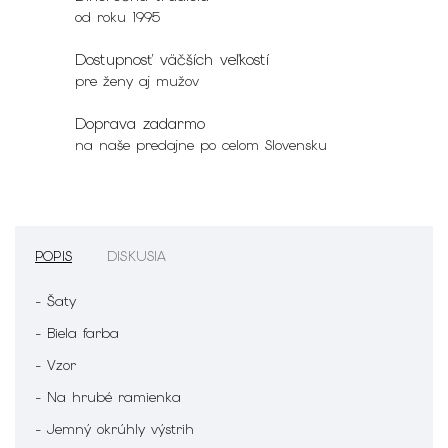
od roku 1995
Dostupnosť väčších veľkostí
pre ženy aj mužov
Doprava zadarmo
na naše predajne po celom Slovensku
POPIS
DISKUSIA
- Šaty
- Biela farba
- Vzor
- Na hrubé ramienka
- Jemný okrúhly výstrih