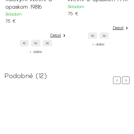
opaskom 19816
Skladom
75 €
Skladom
75 €
Detail
Detail
40
36
42
40
36
+ ďalšie
+ ďalšie
Podobné (12)
Previous
Next