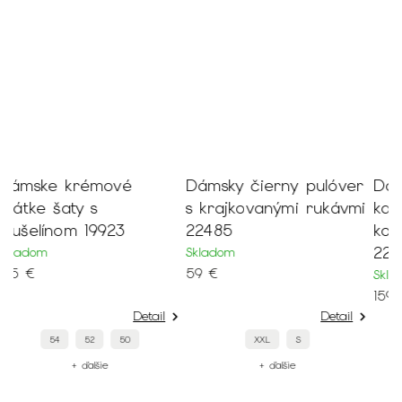
Dámsky čierny pulóver
Dámsky elegantný
D
s krajkovanými rukávmi
kabát s odnímateľným
p
22485
kožušinovým golierom
m
22561
Skladom
S
59 €
4
Skladom
159 €
Detail
Detail
XXL
S
XXL
XL
M
+ ďalšie
+ ďalšie