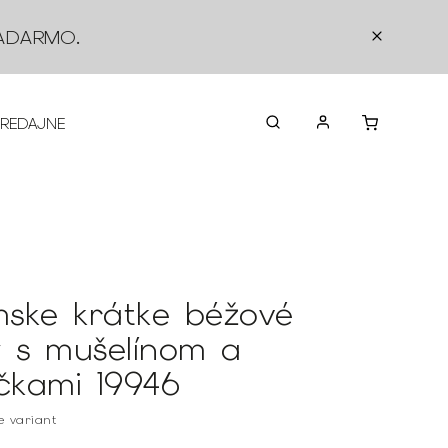
ADARMO
.
PREDAJNE
O NÁS
KONTAKTY
VRÁTEN
ske krátke béžové
y s mušelínom a
ičkami 19946
te variant