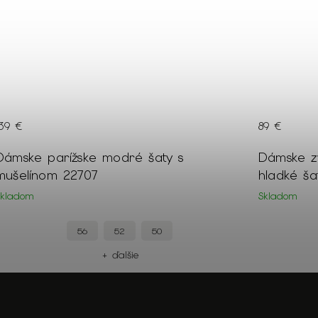
89 €
62 €
Dámske zväzovacie parížske modré
Dámsky či
hladké šaty s V výstrihom 21309
flitrami 
Skladom
Na dotaz
44
42
+ ďalšie