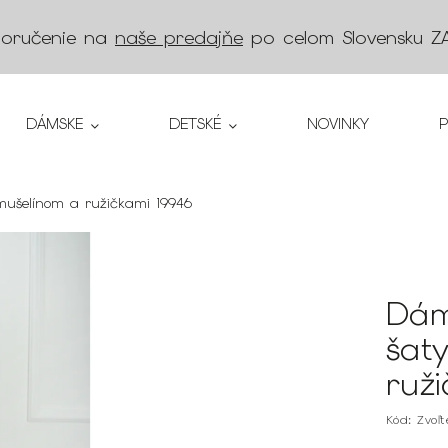
doručenie na
naše predajňe
po celom Slovensku
Z
DÁMSKE
DETSKÉ
NOVINKY
mušelínom a ružičkami 19946
Dám
šat
ruž
Kód:
Zvoľ