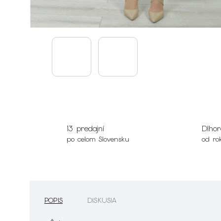
13 predajní
Dlhor
po celom Slovensku
od ro
POPIS
DISKUSIA