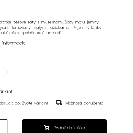
rátke béžové šaty s mušelínom. Šaty majú jemný
výstrih lemovaný malými ružičkami. Príjemný ľahký
 akúkoľvek spoločenskú udalosť.
é informácie
ariant
oručiť do:
Zvoľte variant
Možnosti doručenia
Pridať do košíka