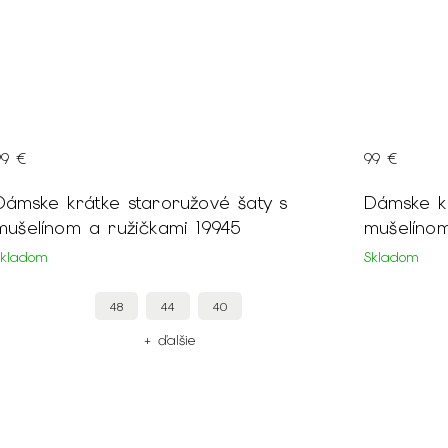
99 €
99 €
Dámske krátke staroružové šaty s
Dámske krá
mušelínom a ružičkami 19945
mušelínom
Skladom
Skladom
48
44
40
+ ďalšie