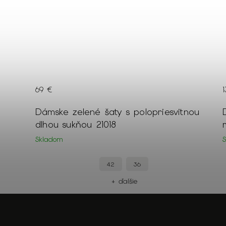
139 €
nou
Dámske parížske modré šaty s
mušelínom 22707
Skladom
56
52
50
+ ďalšie