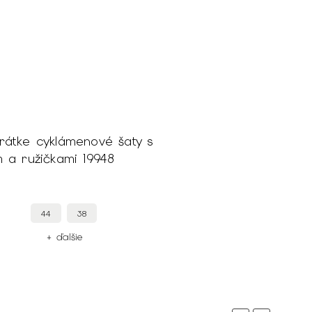
tke cyklámenové šaty s
 a ružičkami 19948
44
38
+ ďalšie