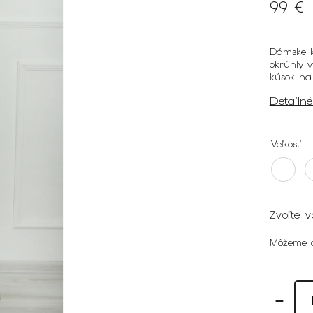
99 €
Dámske k
okrúhly 
kúsok na
Detailn
Veľkosť
Zvoľte v
Môžeme d