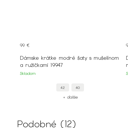
99 €
Dámske krátke modré šaty s mušelínom
a ružičkami 19947
Skladom
42
40
+ ďalšie
Podobné (12)