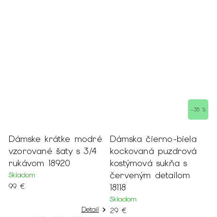
–35 %
Dámske krátke modré
Dámska čierno-biela
D
vzorované šaty s 3/4
kockovaná puzdrová
t
rukávom 18920
kostýmová sukňa s
s
červeným detailom
2
Skladom
99 €
18118
S
1
Skladom
Detail
29 €