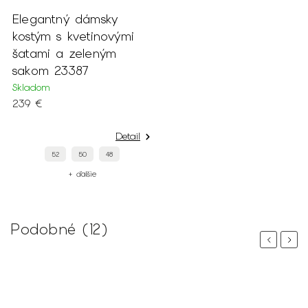
Elegantný dámsky
kostým s kvetinovými
šatami a zeleným
sakom 23387
Skladom
239 €
Detail
52
50
48
+ ďalšie
Podobné (12)
Previous
Next