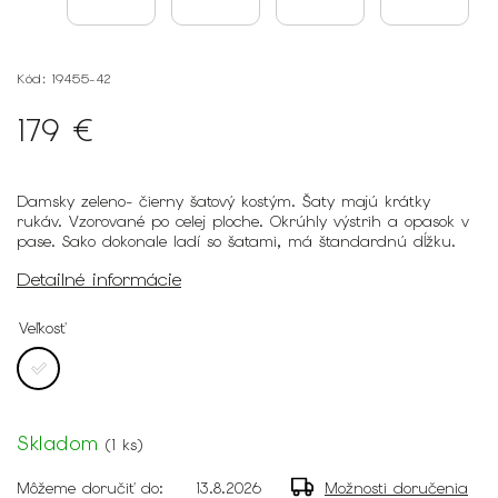
Kód:
19455-42
179 €
Damsky zeleno- čierny šatový kostým. Šaty majú krátky
rukáv. Vzorované po celej ploche. Okrúhly výstrih a opasok v
pase. Sako dokonale ladí so šatami, má štandardnú dĺžku.
Detailné informácie
Veľkosť
Skladom
(
1 ks
)
Môžeme doručiť do:
13.8.2026
Možnosti doručenia