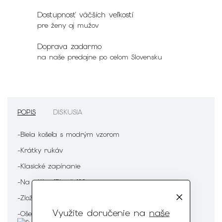
Dostupnosť väčších veľkostí
pre ženy aj mužov
Doprava zadarmo
na naše predajne po celom Slovensku
POPIS
DISKUSIA
-Biela košeľa s modrým vzorom
-Krátky rukáv
-Klasické zapínanie
-Na výšku 176 až 182 cm
-Zloženie : 65% Bavlna 35% Polyester
Využite doručenie na
naše
-Ošetrenie :