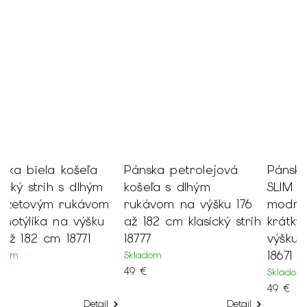
Pánska petrolejová
Pánska biela košeľa
P
košeľa s dlhým
SLIM fit s jemným
S
rukávom na výšku 176
modrým vzorom s
r
až 182 cm klasický strih
krátkym rukávom na
a
18777
výšku 176 až 182 cm
S
18671
4
Skladom
49 €
Skladom
49 €
Detail