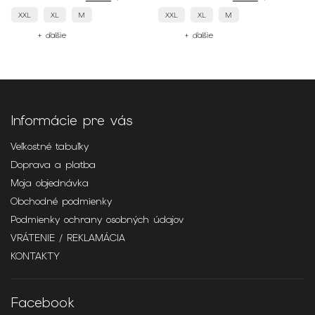
Detail
XXL
XL
M
XXL
S
M
+ ďalšie
+ ďalšie
Informácie pre vás
Veľkostné tabuľky
Doprava a platba
Moja objednávka
Obchodné podmienky
Podmienky ochrany osobných údajov
VRÁTENIE / REKLAMÁCIA
KONTAKTY
Facebook