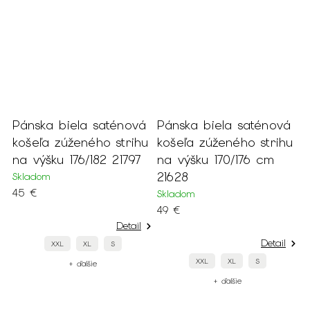
Pánska biela saténová
Pánska biela saténová
P
košeľa zúženého strihu
košeľa zúženého strihu
k
na výšku 176/182 21797
na výšku 170/176 cm
š
21628
1
Skladom
45 €
Skladom
S
49 €
4
Detail
Detail
XXL
XL
S
XXL
XL
S
+ ďalšie
+ ďalšie