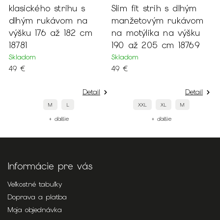
klasického strihu s
Slim fit strih s dlhým
d
dlhým rukávom na
manžetovým rukávom
v
výšku 176 až 182 cm
na motýlika na výšku
1
18781
190 až 205 cm 18769
S
4
Skladom
Skladom
49 €
49 €
Detail
Detail
M
L
XXL
XL
M
+ ďalšie
+ ďalšie
Informácie pre vás
Veľkostné tabuľky
Doprava a platba
Moja objednávka