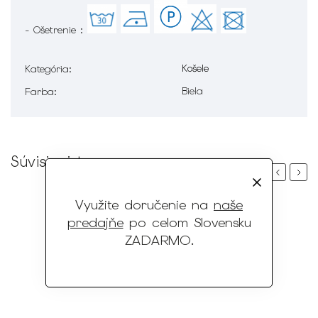
- Ošetrenie :
Košele
Kategória
:
Biela
Farba
:
Súvisiaci tovar
Previous
Next
Využite doručenie na
naše
predajňe
po celom Slovensku
ZADARMO
.