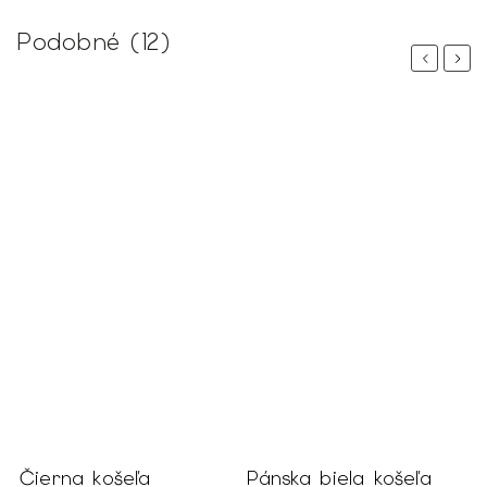
Podobné (12)
Previous
Next
Čierna košeľa
Pánska biela košeľa
Č