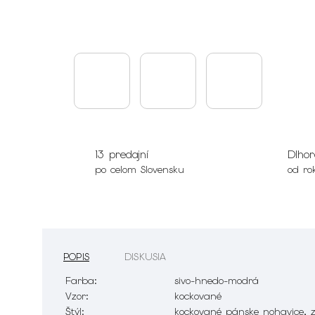
13 predajní
Dlhor
po celom Slovensku
od ro
POPIS
DISKUSIA
Farba:
sivo-hnedo-modrá
Vzor:
kockované
Štýl:
kockované pánske nohavice, 