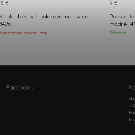
65 €
9 €
Pánske béžové oblekové nohavice
Pánske k
18426
modré 14
Momentálne nedostupné
Skladom
Facebook
K
ob
+4
Fa
In