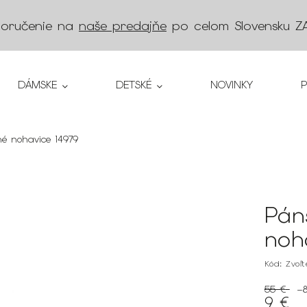
doručenie na
naše predajňe
po celom Slovensku
Z
DÁMSKE
DETSKÉ
NOVINKY
é nohavice 14979
Pán
noh
Kód:
Zvoľ
55 €
–
9 €