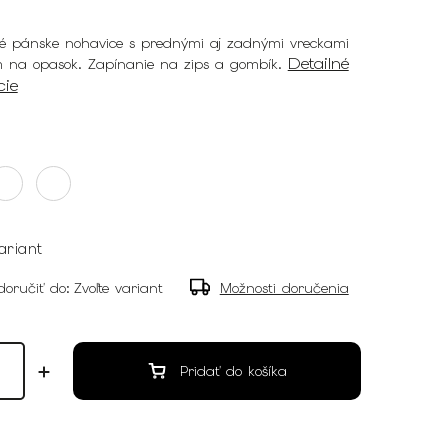
é pánske nohavice s prednými aj zadnými vreckami
Detailné
 na opasok. Zapínanie na zips a gombík.
cie
ariant
oručiť do:
Zvoľte variant
Možnosti doručenia
Pridať do košíka