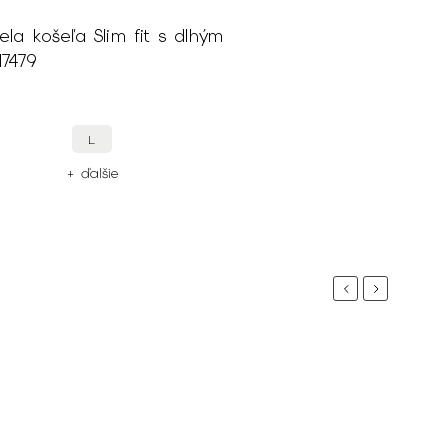
ela košeľa Slim fit s dlhým
7479
L
+ ďalšie
Previous
Next