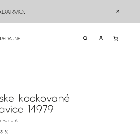
ADARMO
.
PREDAJNE
O NÁS
KONTAKTY
VRÁTEN
ske kockované
avice 14979
te variant
83 %