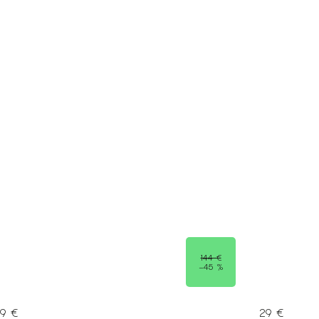
144 €
–45 %
79 €
29 €