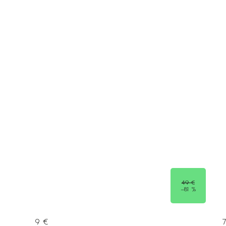
49 €
–81 %
9 €