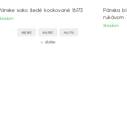
Pánske sako šedé kockované 16173
Pánska bi
rukávom 1
Skladom
Skladom
48/182
46/182
46/176
+ ďalšie