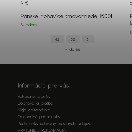
9 €
é
Pánske nohavice tmavohnedé 15001
Skladom
42
32
31
+ ďalšie
Informácie pre vás
Veľkostné tabuľky
Doprava a platba
Moja objednávka
Obchodné podmienky
Podmienky ochrany osobných údajov
VRÁTENIE / REKLAMÁCIA