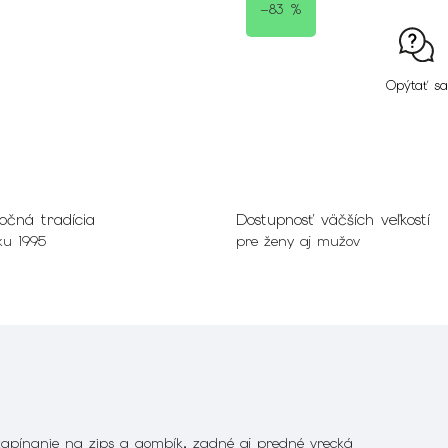
–83 %
Opýtať sa
očná tradícia
Dostupnosť väčších veľkostí
ku 1995
pre ženy aj mužov
zapínanie na zips a gombík, zadné aj predné vrecká