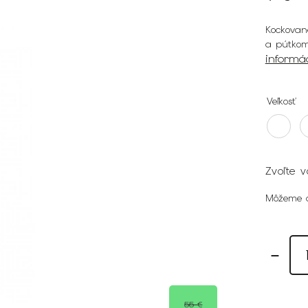
Kockovan
a pútkom
informá
Veľkosť
Zvoľte v
Môžeme d
55 €