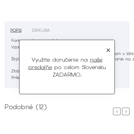
POPIS
DISKUSIA
Farba:
tmavomodrá
Vzor:
jemný vzor v látke
pánske oblekové nohavice s jemným vzorom v látk
Využite doručenie na
naše
Štýl:
a zadné vrecká, pútka na opasok, zapínanie na z
gombík, regular
predajňe
po celom Slovensku
Zloženie:
20%vlna, 55% polyester, 25% viskóza
ZADARMO
.
Príležitosť:
na spoločenské udalosti
Podobné (12)
Previous
Next