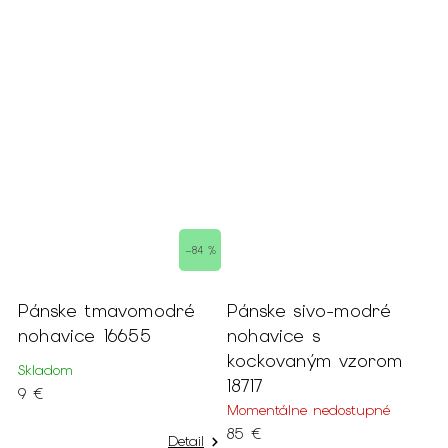
 %
–84 %
Pánske tmavomodré
Pánske sivo-modré
P
nohavice 16655
nohavice s
b
kockovaným vzorom
Skladom
S
18717
9 €
9
Momentálne nedostupné
85 €
Detail