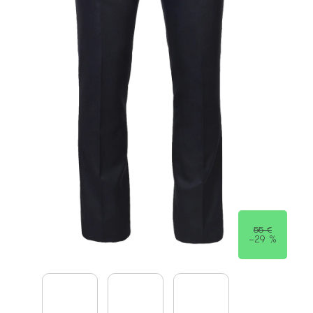
55 €
–29 %